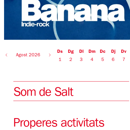
Ds
Dg
Dl
Dm
Dc
Dj
Dv
Agost 2026
1
2
3
4
5
6
7
Som de Salt
Properes activitats