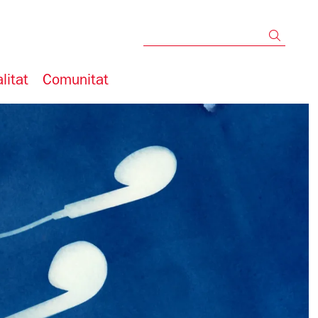
Cerc
litat
Comunitat