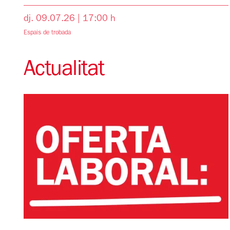
dj. 09.07.26
|
17:00 h
Espais de trobada
Actualitat