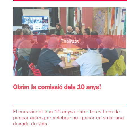
Finalitzat
Obrim la comissió dels 10 anys!
El curs vinent fem 10 anys i entre totes hem de
pensar actes per celebrar-ho i posar en valor una
decada de vida!