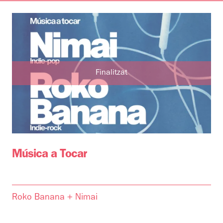
Finalitzat
Música a Tocar
Roko Banana + Nimai