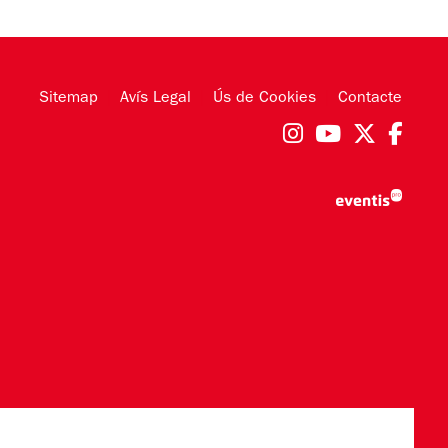
Sitemap
|
Avís Legal
|
Ús de Cookies
|
Contacte
Link a instag
Link a you
Link a 
Link