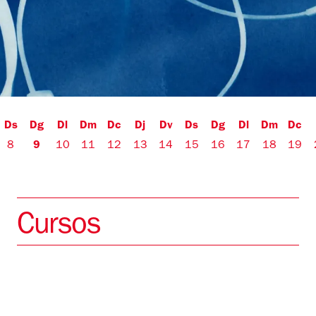
Ds
Dg
Dl
Dm
Dc
Dj
Dv
Ds
Dg
Dl
Dm
Dc
8
9
10
11
12
13
14
15
16
17
18
19
Cursos