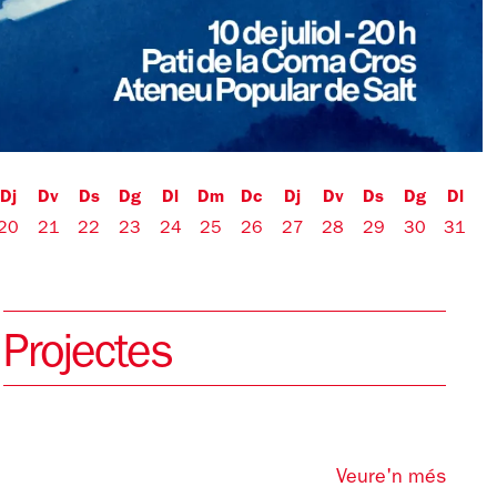
Dj
Dv
Ds
Dg
Dl
Dm
Dc
Dj
Dv
Ds
Dg
Dl
20
21
22
23
24
25
26
27
28
29
30
31
Projectes
Veure'n més