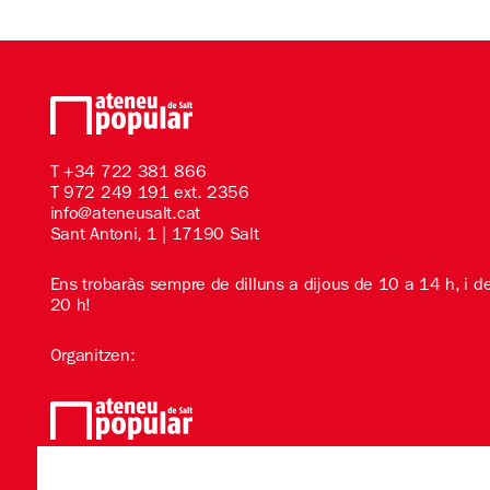
T
+34 722 381 866
T 972 249 191 ext. 2356
info@ateneusalt.cat
Sant Antoni, 1 | 17190 Salt
Ens trobaràs sempre de dilluns a dijous de 10 a 14 h, i d
20 h!
Organitzen:
Amb el suport de: