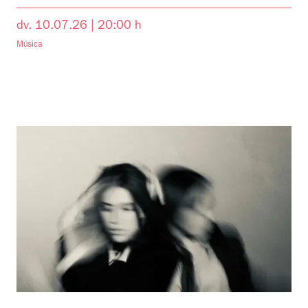
dv. 10.07.26
|
20:00 h
Música