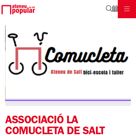
Cerca
Diapositiva 2 de 2: Logo Comucleta | © @Comucleta
ASSOCIACIÓ LA
COMUCLETA DE SALT