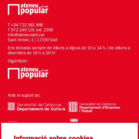
T
+34 722 381 866
T 972 249 191 ext. 2356
info@ateneusalt.cat
Sant Antoni, 1 | 17190 Salt
Ens trobaràs sempre de dilluns a dijous de 10 a 14 h, i de dilluns a
divendres de 16 h a 20 h!
Organitzen:
Amb el suport de: