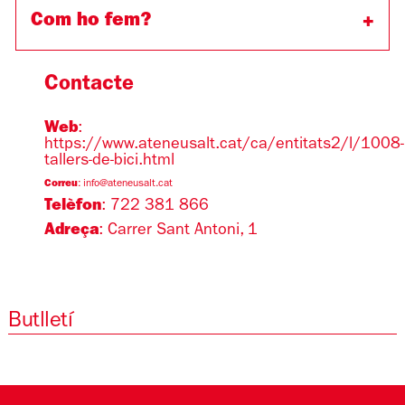
Com ho fem?
Contacte
Web
:
https://www.ateneusalt.cat/ca/entitats2/l/1008-
tallers-de-bici.html
Correu
:
info@ateneusalt.cat
Telèfon
: 722 381 866
Adreça
: Carrer Sant Antoni, 1
Butlletí