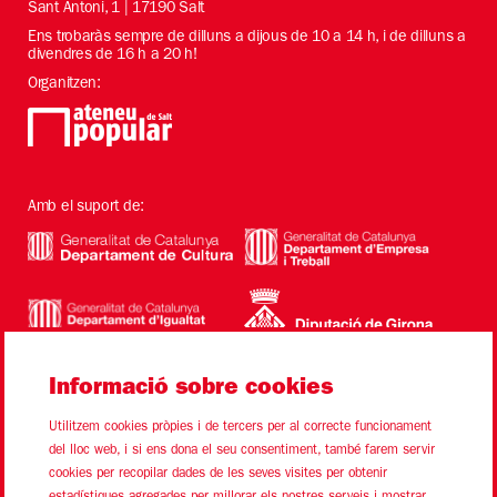
Sant Antoni, 1 | 17190 Salt
Ens trobaràs sempre de dilluns a dijous de 10 a 14 h, i de dilluns a
divendres de 16 h a 20 h!
Organitzen:
Amb el suport de:
Informació sobre cookies
Utilitzem cookies pròpies i de tercers per al correcte funcionament
del lloc web, i si ens dona el seu consentiment, també farem servir
cookies per recopilar dades de les seves visites per obtenir