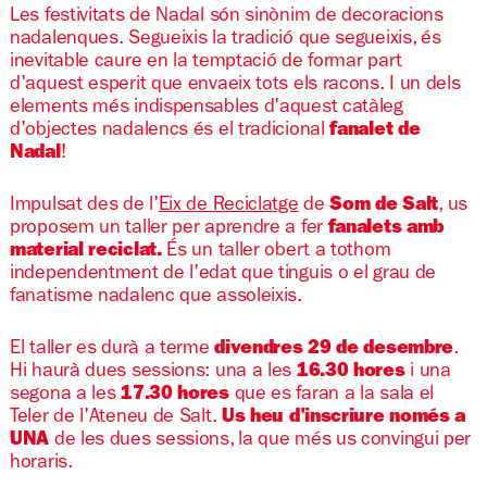
Les festivitats de Nadal són sinònim de decoracions
nadalenques. Segueixis la tradició que segueixis, és
inevitable caure en la temptació de formar part
d'aquest esperit que envaeix tots els racons. I un dels
elements més indispensables d'aquest catàleg
d'objectes nadalencs és el tradicional
fanalet de
Nadal
!
Impulsat des de l'
Eix de
Reciclatge
de
Som de Salt
, us
proposem un taller per aprendre a fer
fanalets amb
material reciclat.
És un taller obert a tothom
independentment de l'edat que tinguis o el grau de
fanatisme nadalenc que assoleixis.
El taller es durà a terme
divendres 29 de desembre
.
Hi haurà dues sessions: una a les
16.30 hores
i una
segona a les
17.30 hores
que es faran a la sala el
Teler de l'Ateneu de Salt.
Us heu d'inscriure només a
UNA
de les dues sessions, la que més us convingui per
horaris.