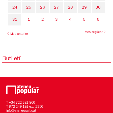
24
25
26
27
28
29
30
31
1
2
3
4
5
6
Mes següent
Mes anterior
Butlletí
T
+34 722 381 866
T 972 249 191 ext. 2356
info@ateneusalt.cat