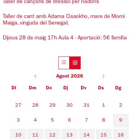
Taller de cançons de bressol per nadons
Taller de cant amb Adama Cissokho, mare de Momi
Maiga, vinguda del Senegal.
Dijous 28 de maig 17h Aula 4 - Aportació: 5€ família
Agost 2026
Dl
Dm
Dc
Dj
Dv
Ds
Dg
No hi ha cap activitat aquest mes
27
28
29
30
31
1
2
3
4
5
6
7
8
9
10
11
12
13
14
15
16