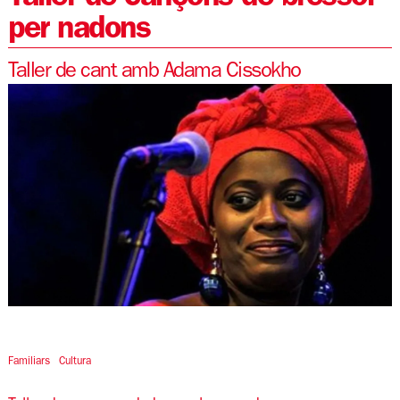
per nadons
Taller de cant amb Adama Cissokho
Diapositiva 1 de 1
Familiars
Cultura