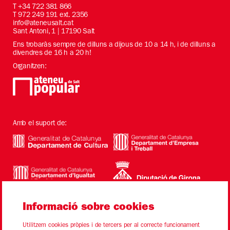
T
+34 722 381 866
T 972 249 191 ext. 2356
info@ateneusalt.cat
Sant Antoni, 1 | 17190 Salt
Ens trobaràs sempre de dilluns a dijous de 10 a 14 h, i de dilluns a
divendres de 16 h a 20 h!
Organitzen:
Amb el suport de:
Informació sobre cookies
Utilitzem cookies pròpies i de tercers per al correcte funcionament