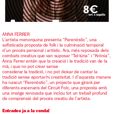
Diapositiva 1 de 1
ANNA FERRER
L’artista menorquina presenta “Parenòstic”, una
sofisticada proposta de folk i la culminació temporal
d’un procés personal i artístic. Ara, més reposada dels
combats creatius que van suposar “Tel·lúria” i “Krönia”,
Anna Ferrer entén que la creació i la tradició van de la
mà, i que no pot crear sense
considerar la tradició, i no pot deixar de cantar la
tradició sense aportar-hi creativitat. I d’aquesta manera
ha nascut “Parenòstic”, un projecte que girarà per
diferents escenaris del Circuit Folc, una proposta amb
una imatge renovada que inclou tot un treball profund
de comprensió del procés creatiu de l’artista.
Entrades ja a la venda!