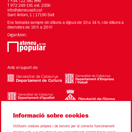
T
+34 722 381 866
T 972 249 191 ext. 2356
info@ateneusalt.cat
Sant Antoni, 1 | 17190 Salt
Ens trobaràs sempre de dilluns a dijous de 10 a 14 h, i de dilluns a
divendres de 16 h a 20 h!
Organitzen:
Amb el suport de:
Informació sobre cookies
Utilitzem cookies pròpies i de tercers per al correcte funcionament