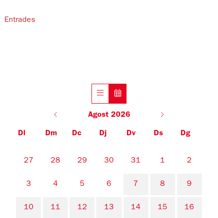
Entrades
Agost 2026
Dl
Dm
Dc
Dj
Dv
Ds
Dg
No hi ha cap activitat aquest mes
27
28
29
30
31
1
2
3
4
5
6
7
8
9
10
11
12
13
14
15
16