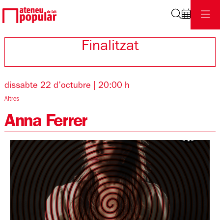
Cerca
Finalitzat
dissabte 22 d’octubre
|
20:00 h
Altres
Anna Ferrer