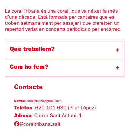
La coral Tribana és una coral i que va néixer fa més
d'una dècada. Està formada per cantaires que es
troben setmanalment per assajar i que ofereixen un
repertori variat en concerts periòdics o per encàrrec.
Què treballem?
Com ho fem?
Contacte
Correu
:
coraltribana@gmail.com
Telèfon
:
620 101 630 (Pilar López)
Adreça
: Carrer Sant Antoni, 1
@coraltribana.salt