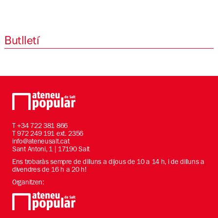
Butlletí
T
+34 722 381 866
T 972 249 191 ext. 2356
info@ateneusalt.cat
Sant Antoni, 1 | 17190 Salt
Ens trobaràs sempre de dilluns a dijous de 10 a 14 h, i de dilluns a
divendres de 16 h a 20 h!
Organitzen: