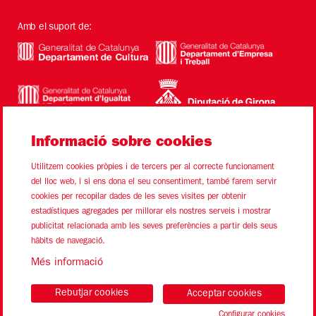
Amb el suport de:
Informació sobre cookies
Utilitzem cookies pròpies i de tercers per al correcte funcionament
del lloc web, i si ens dona el seu consentiment, també farem servir
cookies per recopilar dades de les seves visites per obtenir
estadístiques agregades per millorar els nostres serveis i mostrar
Sitemap
Avís Legal
Ús de Cookies
Contacte
publicitat relacionada amb les seves preferències a partir dels seus
hàbits de navegació.
Link a instagram
Link a youtube
Link a twitter
Link a facebook
Més informació
Rebutjar cookies
Acceptar cookies
Configurar cookies