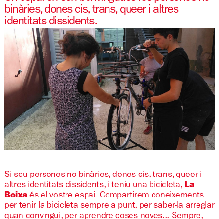
binàries, dones cis, trans, queer i altres
identitats dissidents.
Diapositiva 1 de 1
Si sou persones no binàries, dones cis, trans, queer i
altres identitats dissidents, i teniu una bicicleta,
La
Boixa
és el vostre espai. Compartirem coneixements
per tenir la bicicleta sempre a punt, per saber-la arreglar
quan convingui, per aprendre coses noves... Sempre,