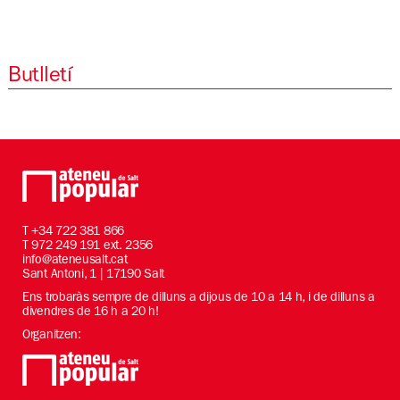
Butlletí
T
+34 722 381 866
T 972 249 191 ext. 2356
info@ateneusalt.cat
Sant Antoni, 1 | 17190 Salt
Ens trobaràs sempre de dilluns a dijous de 10 a 14 h, i de dilluns a
divendres de 16 h a 20 h!
Organitzen: