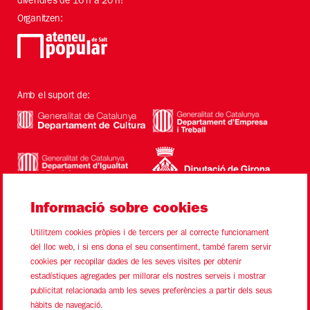
divendres de 16 h a 20 h!
Organitzen:
Amb el suport de:
Informació sobre cookies
Utilitzem cookies pròpies i de tercers per al correcte funcionament
del lloc web, i si ens dona el seu consentiment, també farem servir
cookies per recopilar dades de les seves visites per obtenir
estadístiques agregades per millorar els nostres serveis i mostrar
Sitemap
Avís Legal
Ús de Cookies
Contacte
publicitat relacionada amb les seves preferències a partir dels seus
hàbits de navegació.