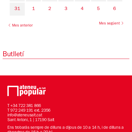
31
1
2
3
4
5
6
Mes següent
Mes anterior
Butlletí
T
+34 722 381 866
T 972 249 191 ext. 2356
info@ateneusalt.cat
Sant Antoni, 1 | 17190 Salt
Ens trobaràs sempre de dilluns a dijous de 10 a 14 h, i de dilluns a