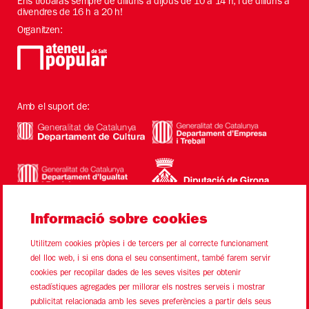
Ens trobaràs sempre de dilluns a dijous de 10 a 14 h, i de dilluns a
divendres de 16 h a 20 h!
Organitzen:
Amb el suport de:
Informació sobre cookies
Utilitzem cookies pròpies i de tercers per al correcte funcionament
del lloc web, i si ens dona el seu consentiment, també farem servir
cookies per recopilar dades de les seves visites per obtenir
estadístiques agregades per millorar els nostres serveis i mostrar
Sitemap
Avís Legal
Ús de Cookies
Contacte
publicitat relacionada amb les seves preferències a partir dels seus