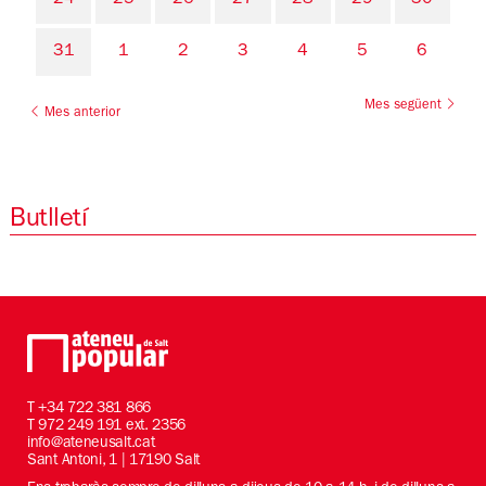
31
1
2
3
4
5
6
Mes següent
Mes anterior
Butlletí
T
+34 722 381 866
T 972 249 191 ext. 2356
info@ateneusalt.cat
Sant Antoni, 1 | 17190 Salt