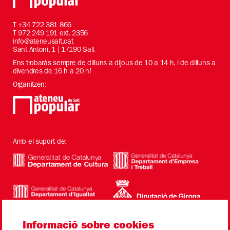
T
+34 722 381 866
T 972 249 191 ext. 2356
info@ateneusalt.cat
Sant Antoni, 1 | 17190 Salt
Ens trobaràs sempre de dilluns a dijous de 10 a 14 h, i de dilluns a
divendres de 16 h a 20 h!
Organitzen:
Amb el suport de:
Informació sobre cookies