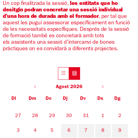
Un cop finalitzada la sessió,
les entitats que ho
desitgin podran concretar una sessió individual
d'una hora de durada amb el formador
, per tal que
aquest les pugui assessorar específicament en funció
de les necessitats específiques. Després de la sessió
de formació també es concretarà amb tots
els assistents una sessió d'intercanvi de bones
pràctiques on es convidarà a diferents projectes.
Agost 2026
Dl
Dm
Dc
Dj
Dv
Ds
Dg
No hi ha cap activitat aquest mes
27
28
29
30
31
1
2
3
4
5
6
7
8
9