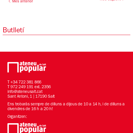
Mes anterior
Butlletí
T
+34 722 381 866
T 972 249 191 ext. 2356
info@ateneusalt.cat
Sant Antoni, 1 | 17190 Salt
Ens trobaràs sempre de dilluns a dijous de 10 a 14 h, i de dilluns a
divendres de 16 h a 20 h!
Organitzen: