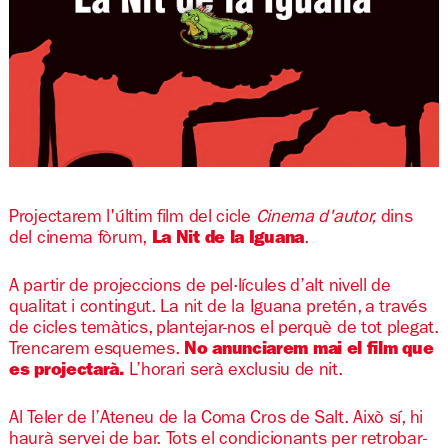
Diapositiva 1 de 1
Projectarem l'últim film del cicle
Cinema d'autor,
dins
del cinema fòrum,
La Nit de la Iguana
.
A partir de projeccions de pel·lícules d’alt nivell de
qualitat i contingut. La nit de la Iguana pretén, a través
de cicles temàtics, plantejar-nos el perquè de tot plegat.
Trencarem esquemes.
No anunciarem mai el film que
es projectarà.
L’horari serà exclusiu de nit.
Al Teler de l’Ateneu de la Coma Cros de Salt. Això sí, hi
haurà servei de bar. Tots el condicionants per retrobar-