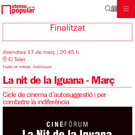
Cerca
Finalitzat
divendres 17 de març
|
20:45 h
El Teler
Espais de trobada
Àudiovisuals
La nit de la Iguana - Març
Cicle de cinema d’autosuggestió i per
combatre la indiferència