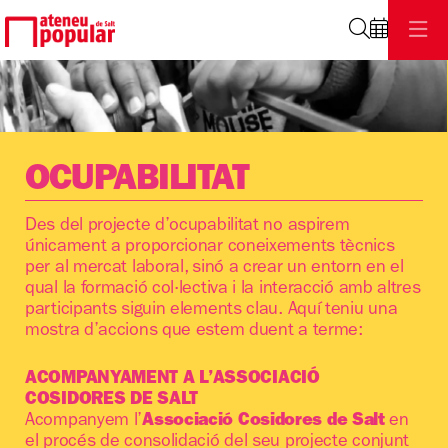
Cerca
Aquest és un carrusel automàtic. Usa les fletxes del teclat 
Capçalera Ocupabilitat
Capçalera Ocupabilitat
Capçalera Ocupabilitat. Capçalera Ocupabilitat
OCUPABILITAT
Des del projecte d’ocupabilitat no aspirem
únicament a proporcionar coneixements tècnics
per al mercat laboral, sinó a crear un entorn en el
qual la formació col·lectiva i la interacció amb altres
participants siguin elements clau. Aquí teniu una
mostra d’accions que estem duent a terme:
ACOMPANYAMENT A L’ASSOCIACIÓ
COSIDORES DE SALT
Acompanyem l’
Associació Cosidores de Salt
en
el procés de consolidació del seu projecte conjunt