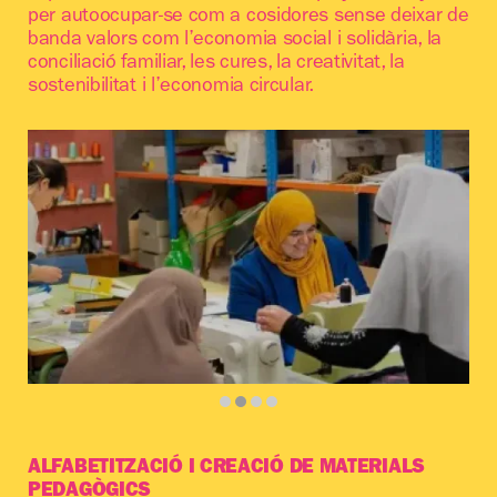
per autoocupar-se com a cosidores sense deixar de
banda valors com l’economia social i solidària, la
conciliació familiar, les cures, la creativitat, la
sostenibilitat i l’economia circular.
ALFABETITZACIÓ I CREACIÓ DE MATERIALS
Diapositiva 2 de 4: Cosidores de Salt 2 | © ©SomdeSalt
PEDAGÒGICS