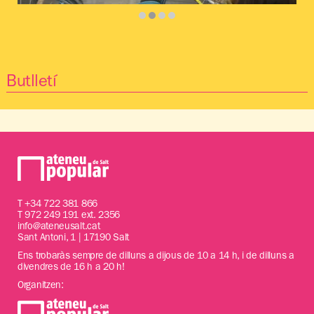
Diapositiva 2 de 4: Comucleta 1 | © ©SomdeSalt
Butlletí
T
+34 722 381 866
T 972 249 191 ext. 2356
info@ateneusalt.cat
Sant Antoni, 1 | 17190 Salt
Ens trobaràs sempre de dilluns a dijous de 10 a 14 h, i de dilluns a
divendres de 16 h a 20 h!
Organitzen: