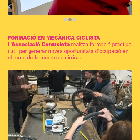
FORMACIÓ EN MECÀNICA CICLISTA
Diapositiva 2 de 3: Alfabetització 2 | © ©SomdeSalt
L’
Associació Comucleta
realitza formació pràctica
i útil per generar noves oportunitats d’ocupació en
el marc de la mecànica ciclista.