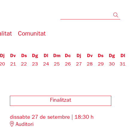
Cerc
litat
Comunitat
Dj
Dv
Ds
Dg
Dl
Dm
Dc
Dj
Dv
Ds
Dg
Dl
20
21
22
23
24
25
26
27
28
29
30
31
Finalitzat
dissabte 27 de setembre
|
18:30 h
Auditori