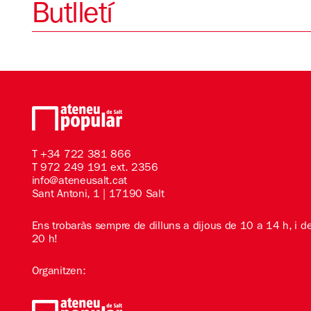
Butlletí
T
+34 722 381 866
T 972 249 191 ext. 2356
info@ateneusalt.cat
Sant Antoni, 1 | 17190 Salt
Ens trobaràs sempre de dilluns a dijous de 10 a 14 h, i d
20 h!
Organitzen: