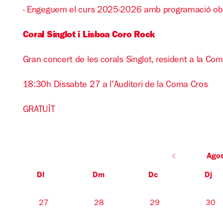
- Engeguem el curs 2025-2026 amb programació obert
Coral Singlot i Lisboa Coro Rock
Gran concert de les corals Singlot, resident a la Co
18:30h Dissabte 27 a l'Auditori de la Coma Cros
GRATUÏT
Ago
Dl
Dm
Dc
Dj
No hi ha cap activitat aquest mes
27
28
29
30