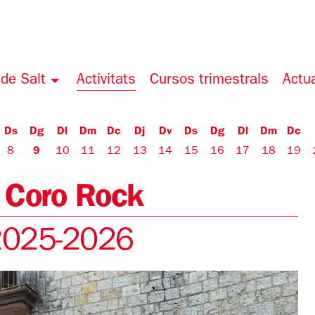
de Salt
Activitats
Cursos trimestrals
Actua
Ds
Dg
Dl
Dm
Dc
Dj
Dv
Ds
Dg
Dl
Dm
Dc
8
9
10
11
12
13
14
15
16
17
18
19
a Coro Rock
 2025-2026