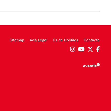
Sitemap
|
Avís Legal
|
Ús de Cookies
|
Contacte
Link a instag
Link a you
Link a 
Link