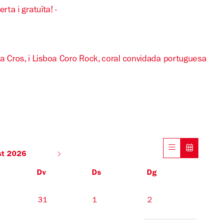
a i gratuïta! -
ma Cros, i Lisboa Coro Rock, coral convidada portuguesa
st 2026
Dv
Ds
Dg
31
1
2