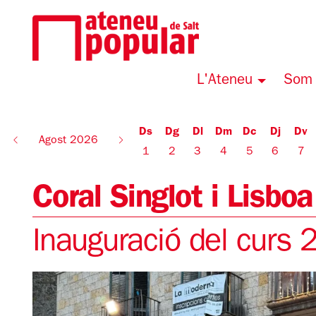
L'Ateneu
Som 
Ds
Dg
Dl
Dm
Dc
Dj
Dv
Agost 2026
1
2
3
4
5
6
7
Coral Singlot i Lisbo
Inauguració del curs