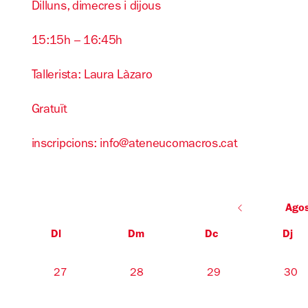
Dilluns, dimecres i dijous
15:15h – 16:45h
Tallerista: Laura Làzaro
Gratuït
inscripcions: info@ateneucomacros.cat
Ago
Dl
Dm
Dc
Dj
No hi ha cap activitat aquest mes
27
28
29
30