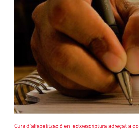
Diapositiva 1 de 1
Curs d’alfabetització en lectoescriptura adreçat a d