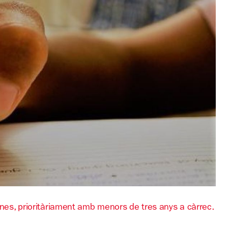
ones, prioritàriament amb menors de tres anys a càrrec.