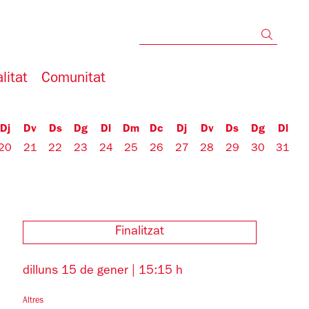
Cerc
litat
Comunitat
Dj
Dv
Ds
Dg
Dl
Dm
Dc
Dj
Dv
Ds
Dg
Dl
20
21
22
23
24
25
26
27
28
29
30
31
Finalitzat
dilluns 15 de gener
|
15:15 h
Altres