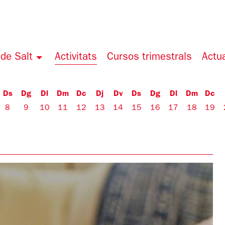
de Salt
Activitats
Cursos trimestrals
Actua
Ds
Dg
Dl
Dm
Dc
Dj
Dv
Ds
Dg
Dl
Dm
Dc
8
9
10
11
12
13
14
15
16
17
18
19