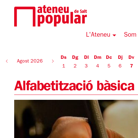
L'Ateneu
Som 
Ds
Dg
Dl
Dm
Dc
Dj
Dv
Agost 2026
1
2
3
4
5
6
7
Alfabetització bàsica