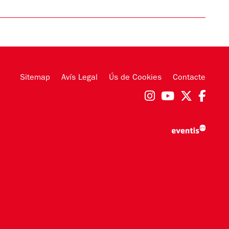
Sitemap
|
Avís Legal
|
Ús de Cookies
|
Contacte
Link a instag
Link a you
Link a 
Link