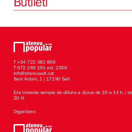
Butlletí
T
+34 722 381 866
T 972 249 191 ext. 2356
info@ateneusalt.cat
Sant Antoni, 1 | 17190 Salt
Ens trobaràs sempre de dilluns a dijous de 10 a 14 h, i d
20 h!
Organitzen: