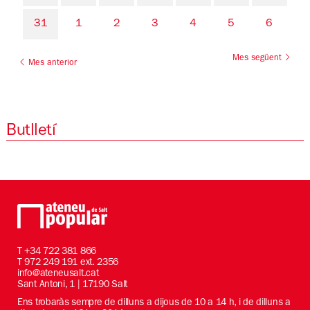
31
1
2
3
4
5
6
Mes següent
Mes anterior
Butlletí
T
+34 722 381 866
T 972 249 191 ext. 2356
info@ateneusalt.cat
Sant Antoni, 1 | 17190 Salt
Ens trobaràs sempre de dilluns a dijous de 10 a 14 h, i de dilluns a