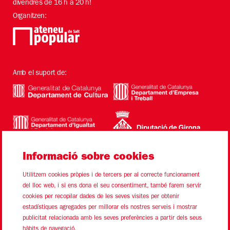
divendres de 16 h a 20 h!
Organitzen:
Amb el suport de:
Informació sobre cookies
Utilitzem cookies pròpies i de tercers per al correcte funcionament
del lloc web, i si ens dona el seu consentiment, també farem servir
cookies per recopilar dades de les seves visites per obtenir
estadístiques agregades per millorar els nostres serveis i mostrar
Sitemap
Avís Legal
Ús de Cookies
Contacte
publicitat relacionada amb les seves preferències a partir dels seus
hàbits de navegació.