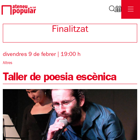
Cerca
Finalitzat
divendres 9 de febrer
|
19:00 h
Altres
Taller de poesia escènica