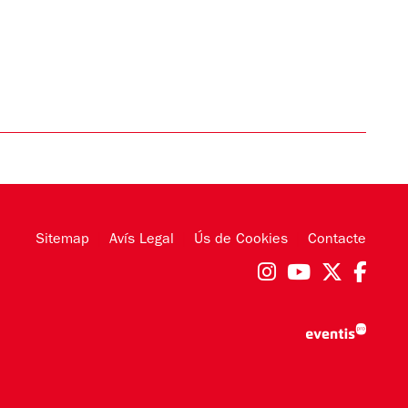
Sitemap
|
Avís Legal
|
Ús de Cookies
|
Contacte
Link a instag
Link a you
Link a 
Link