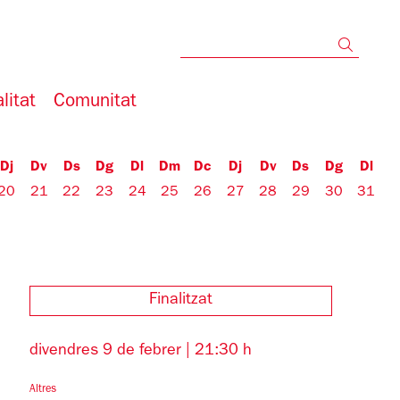
Cerc
litat
Comunitat
Dj
Dv
Ds
Dg
Dl
Dm
Dc
Dj
Dv
Ds
Dg
Dl
20
21
22
23
24
25
26
27
28
29
30
31
Finalitzat
divendres 9 de febrer
|
21:30 h
Altres