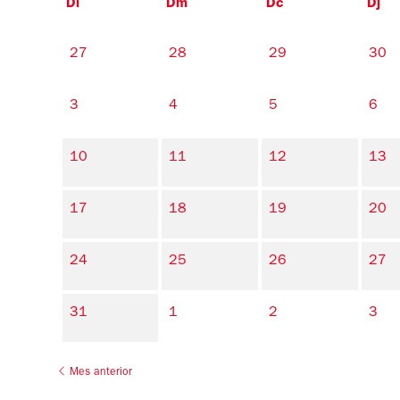
Dl
Dm
Dc
Dj
No hi ha cap activitat aquest mes
27
28
29
30
3
4
5
6
10
11
12
13
17
18
19
20
24
25
26
27
31
1
2
3
Mes anterior