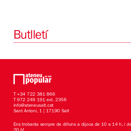
Butlletí
T
+34 722 381 866
T 972 249 191 ext. 2356
info@ateneusalt.cat
Sant Antoni, 1 | 17190 Salt
Ens trobaràs sempre de dilluns a dijous de 10 a 14 h, i d
20 h!