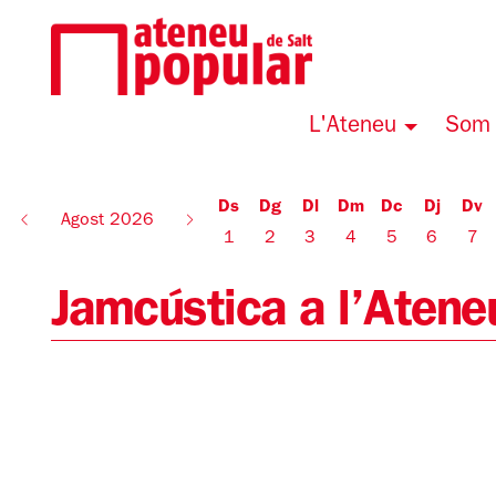
L'Ateneu
Som 
Ds
Dg
Dl
Dm
Dc
Dj
Dv
Agost 2026
1
2
3
4
5
6
7
Jamcústica a l’Atene