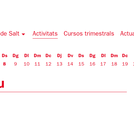
de Salt
Activitats
Cursos trimestrals
Actua
Ds
Dg
Dl
Dm
Dc
Dj
Dv
Ds
Dg
Dl
Dm
Dc
8
9
10
11
12
13
14
15
16
17
18
19
u