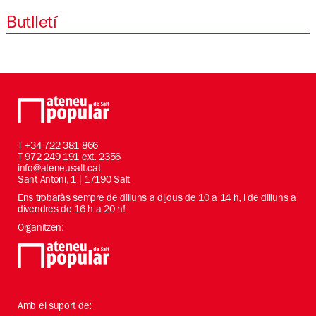
Butlletí
T
+34 722 381 866
T 972 249 191 ext. 2356
info@ateneusalt.cat
Sant Antoni, 1 | 17190 Salt
Ens trobaràs sempre de dilluns a dijous de 10 a 14 h, i de dilluns a
divendres de 16 h a 20 h!
Organitzen:
Amb el suport de: