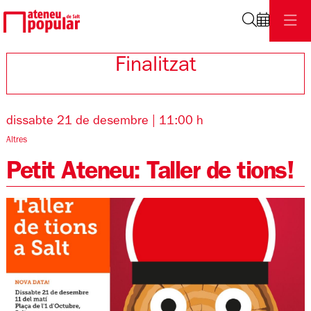
Cerca
Finalitzat
dissabte 21 de desembre
|
11:00 h
Altres
Petit Ateneu: Taller de tions!