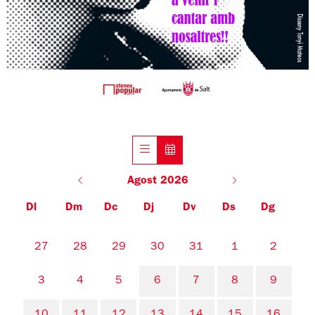
Agost 2026
Dl
Dm
Dc
Dj
Dv
Ds
Dg
No hi ha cap activitat aquest mes
27
28
29
30
31
1
2
3
4
5
6
7
8
9