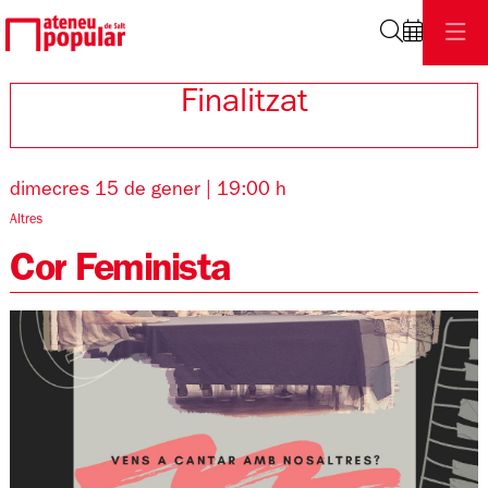
Cerca
Finalitzat
dimecres 15 de gener
|
19:00 h
Altres
Cor Feminista