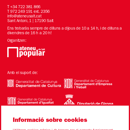
T
+34 722 381 866
T 972 249 191 ext. 2356
info@ateneusalt.cat
Sant Antoni, 1 | 17190 Salt
Ens trobaràs sempre de dilluns a dijous de 10 a 14 h, i de dilluns a
divendres de 16 h a 20 h!
Organitzen:
Amb el suport de:
Informació sobre cookies