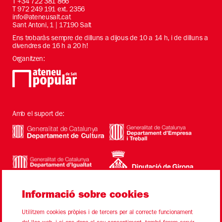
T
+34 722 381 866
T 972 249 191 ext. 2356
info@ateneusalt.cat
Sant Antoni, 1 | 17190 Salt
Ens trobaràs sempre de dilluns a dijous de 10 a 14 h, i de dilluns a
divendres de 16 h a 20 h!
Organitzen:
Amb el suport de:
Informació sobre cookies
Utilitzem cookies pròpies i de tercers per al correcte funcionament