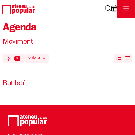
Cerca
Agenda
Moviment
Ordenar
1
Filtrar
Ordenar per
Butlletí