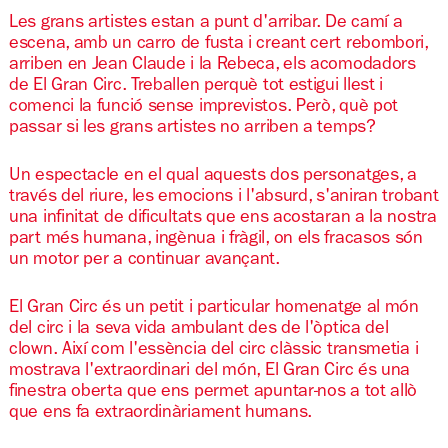
Les grans artistes estan a punt d'arribar. De camí a
escena, amb un carro de fusta i creant cert rebombori,
arriben en Jean Claude i la Rebeca, els acomodadors
de El Gran Circ. Treballen perquè tot estigui llest i
comenci la funció sense imprevistos. Però, què pot
passar si les grans artistes no arriben a temps?
Un espectacle en el qual aquests dos personatges, a
través del riure, les emocions i l'absurd, s'aniran trobant
una infinitat de dificultats que ens acostaran a la nostra
part més humana, ingènua i fràgil, on els fracasos són
un motor per a continuar avançant.
El Gran Circ és un petit i particular homenatge al món
del circ i la seva vida ambulant des de l'òptica del
clown. Així com l'essència del circ clàssic transmetia i
mostrava l'extraordinari del món, El Gran Circ és una
finestra oberta que ens permet apuntar-nos a tot allò
que ens fa extraordinàriament humans.