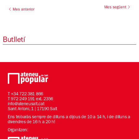
Mes següent
Mes anterior
Butlletí
T
+34 722 381 866
T 972 249 191 ext. 2356
info@ateneusalt.cat
Sant Antoni, 1 | 17190 Salt
Ens trobaràs sempre de dilluns a dijous de 10 a 14 h, i de dilluns a
divendres de 16 h a 20 h!
Organitzen: