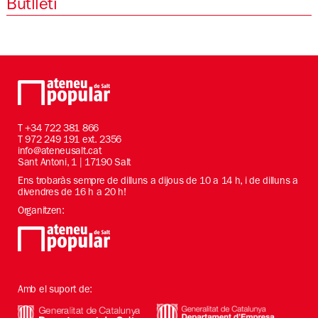
Butlletí
T
+34 722 381 866
T 972 249 191 ext. 2356
info@ateneusalt.cat
Sant Antoni, 1 | 17190 Salt
Ens trobaràs sempre de dilluns a dijous de 10 a 14 h, i de dilluns a
divendres de 16 h a 20 h!
Organitzen:
Amb el suport de: