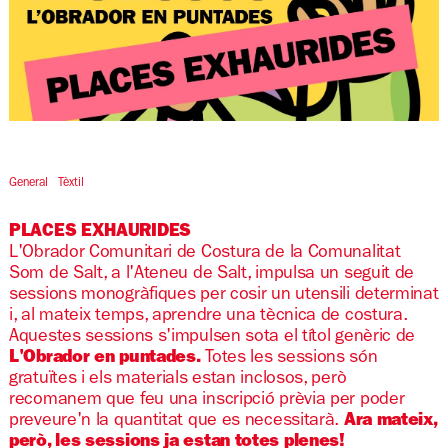
Diapositiva 1 de 1
General
Tèxtil
PLACES EXHAURIDES
L'Obrador Comunitari de Costura de la Comunalitat
Som de Salt, a l'Ateneu de Salt, impulsa un seguit de
sessions monogràfiques per cosir un utensili determinat
i, al mateix temps, aprendre una tècnica de costura.
Aquestes sessions s'impulsen sota el títol genèric de
L'Obrador en puntades.
Totes les sessions són
gratuïtes i els materials estan inclosos, però
recomanem que feu una inscripció prèvia per poder
preveure'n la quantitat que es necessitarà.
Ara mateix,
però, les sessions ja estan totes plenes!