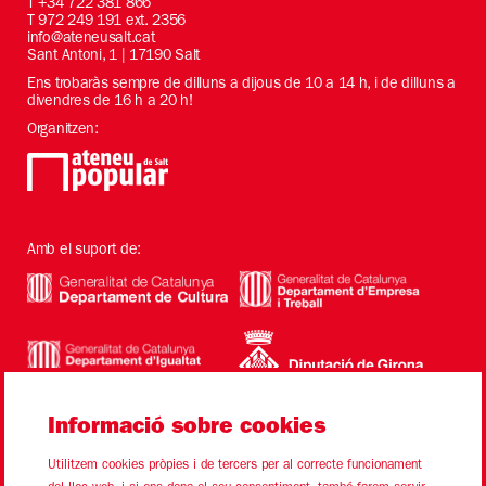
T
+34 722 381 866
T 972 249 191 ext. 2356
info@ateneusalt.cat
Sant Antoni, 1 | 17190 Salt
Ens trobaràs sempre de dilluns a dijous de 10 a 14 h, i de dilluns a
divendres de 16 h a 20 h!
Organitzen:
Amb el suport de:
Informació sobre cookies
Utilitzem cookies pròpies i de tercers per al correcte funcionament