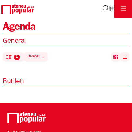
Cerca
Agenda
General
Ordenar
1
Filtrar
Ordenar per
Butlletí