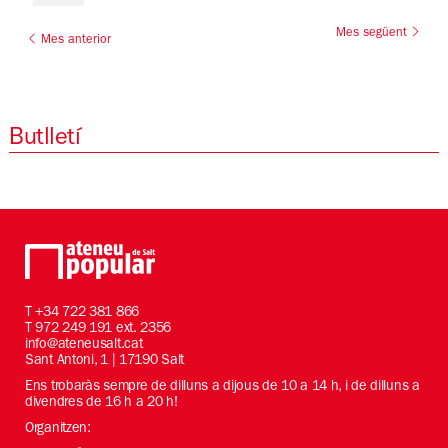
Mes següent
Mes anterior
Butlletí
T
+34 722 381 866
T 972 249 191 ext. 2356
info@ateneusalt.cat
Sant Antoni, 1 | 17190 Salt
Ens trobaràs sempre de dilluns a dijous de 10 a 14 h, i de dilluns a
divendres de 16 h a 20 h!
Organitzen: