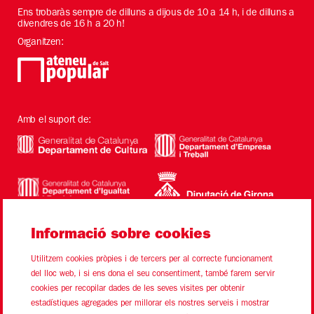
Ens trobaràs sempre de dilluns a dijous de 10 a 14 h, i de dilluns a
divendres de 16 h a 20 h!
Organitzen:
Amb el suport de:
Informació sobre cookies
Utilitzem cookies pròpies i de tercers per al correcte funcionament
del lloc web, i si ens dona el seu consentiment, també farem servir
cookies per recopilar dades de les seves visites per obtenir
estadístiques agregades per millorar els nostres serveis i mostrar
Sitemap
Avís Legal
Ús de Cookies
Contacte