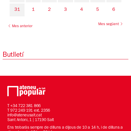
31
1
2
3
4
5
6
Mes següent
Mes anterior
Butlletí
T
+34 722 381 866
T 972 249 191 ext. 2356
info@ateneusalt.cat
Sant Antoni, 1 | 17190 Salt
Ens trobaràs sempre de dilluns a dijous de 10 a 14 h, i de dilluns a