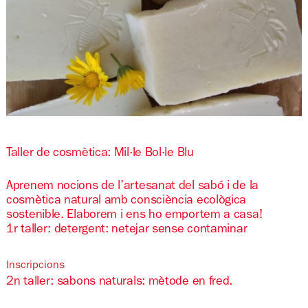
Diapositiva 1 de 1
Taller de cosmètica: Mil·le Bol·le Blu
Aprenem nocions de l’artesanat del sabó i de la
cosmètica natural amb consciència ecològica
sostenible. Elaborem i ens ho emportem a casa!
1r taller: detergent: netejar sense contaminar
Inscripcions
2n taller: sabons naturals: mètode en fred.