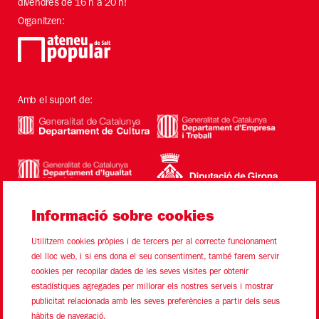
divendres de 16 h a 20 h!
Organitzen:
Amb el suport de:
Informació sobre cookies
Utilitzem cookies pròpies i de tercers per al correcte funcionament
del lloc web, i si ens dona el seu consentiment, també farem servir
cookies per recopilar dades de les seves visites per obtenir
estadístiques agregades per millorar els nostres serveis i mostrar
Sitemap
Avís Legal
Ús de Cookies
Contacte
publicitat relacionada amb les seves preferències a partir dels seus
hàbits de navegació.