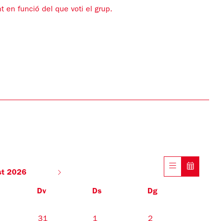
t en funció del que voti el grup.
st 2026
Dv
Ds
Dg
31
1
2