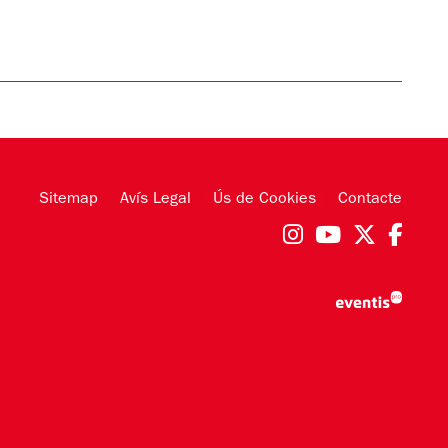
Sitemap
|
Avís Legal
|
Ús de Cookies
|
Contacte
Link a instag
Link a you
Link a 
Link