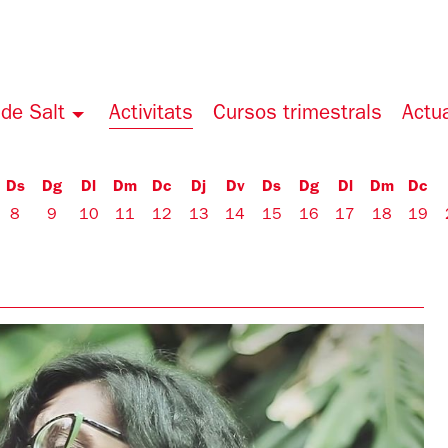
de Salt
Activitats
Cursos trimestrals
Actua
Ds
Dg
Dl
Dm
Dc
Dj
Dv
Ds
Dg
Dl
Dm
Dc
8
9
10
11
12
13
14
15
16
17
18
19