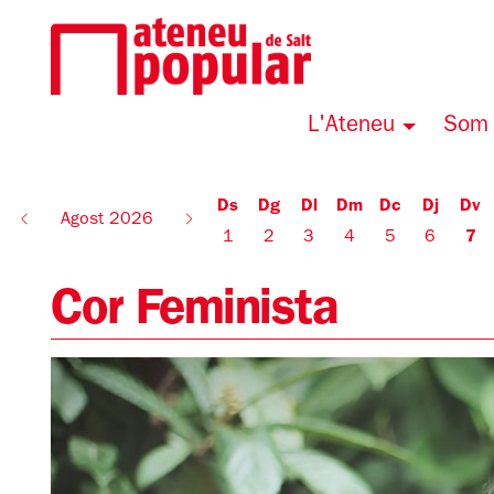
L'Ateneu
Som 
Ds
Dg
Dl
Dm
Dc
Dj
Dv
Agost 2026
1
2
3
4
5
6
7
Cor Feminista