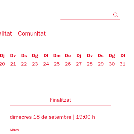
Cerc
litat
Comunitat
Dj
Dv
Ds
Dg
Dl
Dm
Dc
Dj
Dv
Ds
Dg
Dl
20
21
22
23
24
25
26
27
28
29
30
31
Finalitzat
dimecres 18 de setembre
|
19:00 h
Altres