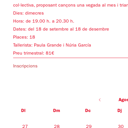
col·lectiva, proposant cançons una vegada al mes i trian
Dies: dimecres
Hora: de 19.00 h. a 20.30 h.
Dates: del 18 de setembre al 18 de desembre
Places: 18
Tallerista: Paula Grande i
Núria García
Preu trimestral: 81€
Inscripcions
Ago
Dl
Dm
Dc
Dj
No hi ha cap activitat aquest mes
27
28
29
30