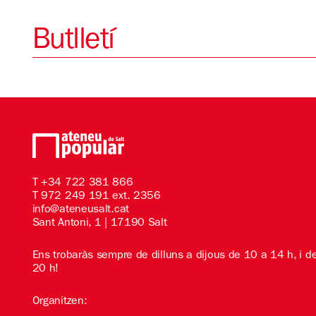
Butlletí
T
+34 722 381 866
T 972 249 191 ext. 2356
info@ateneusalt.cat
Sant Antoni, 1 | 17190 Salt
Ens trobaràs sempre de dilluns a dijous de 10 a 14 h, i d
20 h!
Organitzen: