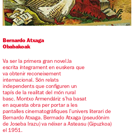
Diapositiva 1 de 1
Bernardo Atxaga
Obabakoak
Va ser la primera gran novel.la
escrita íntegrament en euskera que
va obtenir reconeixement
internacional. Són relats
independents que configuren un
tapís de la realitat del món rural
basc. Montxo Armendáriz s’ha basat
en aquesta obra per portar a les
pantalles cinematogràfiques l’univers literari de
Bernardo Atxaga. Bermado Atxaga (pseudònim
de Joseba Irazu) va néixer a Asteasu (Gipuzkoa)
el 1951.