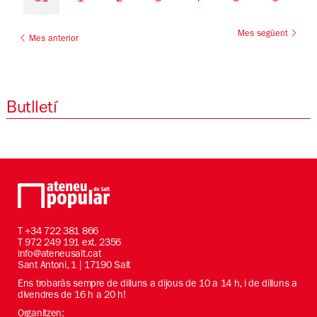
Mes següent
Mes anterior
Butlletí
T
+34 722 381 866
T 972 249 191 ext. 2356
info@ateneusalt.cat
Sant Antoni, 1 | 17190 Salt
Ens trobaràs sempre de dilluns a dijous de 10 a 14 h, i de dilluns a
divendres de 16 h a 20 h!
Organitzen: