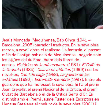
Diapositiva 1 de 1
Jesús Moncada (Mequinensa, Baix Cinca, 1941 –
Barcelona, 2005) narrador i traductor. En la seva obra
recrea, a cavall entre el realisme i la fantasia, el passat
mític de l’antiga població de Mequinensa –negada sota
les aigües del riu Ebre. Autor dels llibres de
contes,
Històries de la mà esquerra
(1981),
El Cafè de
la Granota
(1985) i
Calaveres atònites
(1999) i de les
novel·les,
Camí de sirga
(1988),
La galeria de les
estàtues
(1992) i
Estremida memòria
(1997). Entre els
guardons que ha merescut la seva obra hi ha el premi
Joan Crexells, el premi Nacional de la Crítica, el premi
Ciutat de Barcelona o el de la Crítica Serra d’Or. És
distingit amb el Premi Jaume Fuster dels Escriptors en
Llengua Catalana al conjunt de la seva obra (2001) i