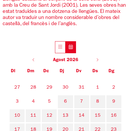
amb la Creu de Sant Jordi (2001). Les seves obres han
estat traduïdes a una dotzena de llengües. El mateix
autor va traduir un nombre considerable d’obres del
castellà, del francès i de l’anglès.
Agost 2026
Dl
Dm
Dc
Dj
Dv
Ds
Dg
No hi ha cap activitat aquest mes
27
28
29
30
31
1
2
3
4
5
6
7
8
9
10
11
12
13
14
15
16
17
18
19
20
21
22
23