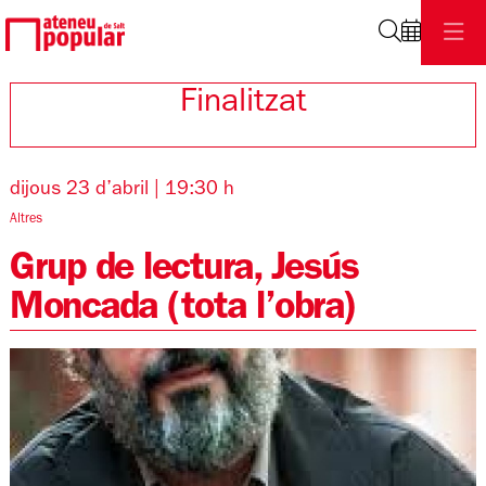
Cerca
Finalitzat
dijous 23 d’abril
|
19:30 h
Altres
Grup de lectura, Jesús
Moncada (tota l’obra)