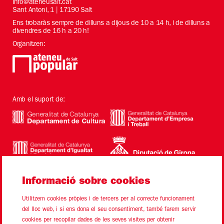
info@ateneusalt.cat
Sant Antoni, 1 | 17190 Salt
Ens trobaràs sempre de dilluns a dijous de 10 a 14 h, i de dilluns a
divendres de 16 h a 20 h!
Organitzen:
Amb el suport de:
Informació sobre cookies
Utilitzem cookies pròpies i de tercers per al correcte funcionament
del lloc web, i si ens dona el seu consentiment, també farem servir
cookies per recopilar dades de les seves visites per obtenir