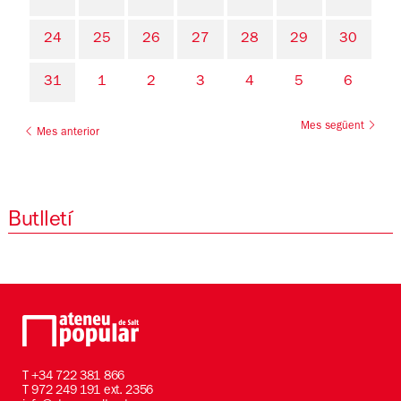
24
25
26
27
28
29
30
31
1
2
3
4
5
6
Mes següent
Mes anterior
Butlletí
T
+34 722 381 866
T 972 249 191 ext. 2356