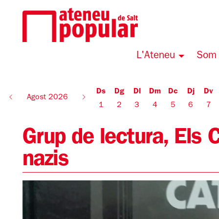
L'Ateneu
Som 
Ds
Dg
Dl
Dm
Dc
Dj
Dv
Agost 2026
1
2
3
4
5
6
7
Grup de lectura, Els
nazis