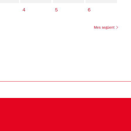
4
5
6
Mes següent