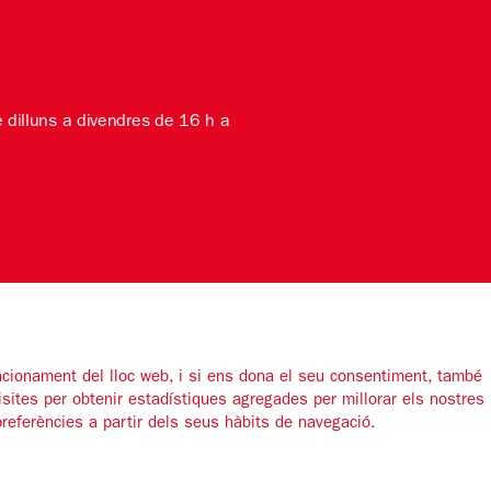
e dilluns a divendres de 16 h a
uncionament del lloc web, i si ens dona el seu consentiment, també
isites per obtenir estadístiques agregades per millorar els nostres
preferències a partir dels seus hàbits de navegació.