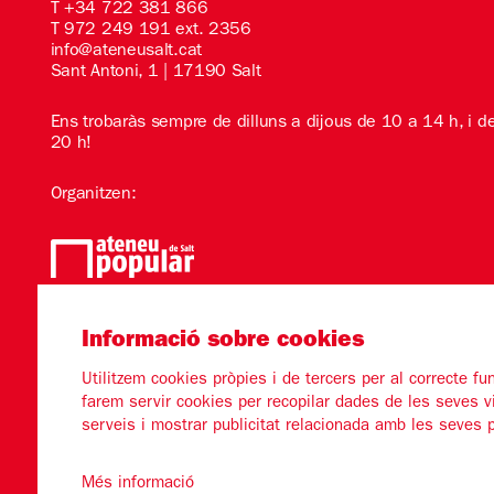
T
+34 722 381 866
T 972 249 191 ext. 2356
info@ateneusalt.cat
Sant Antoni, 1 | 17190 Salt
Ens trobaràs sempre de dilluns a dijous de 10 a 14 h, i d
20 h!
Organitzen:
Amb el suport de:
Informació sobre cookies
Utilitzem cookies pròpies i de tercers per al correcte f
farem servir cookies per recopilar dades de les seves v
serveis i mostrar publicitat relacionada amb les seves 
Més informació