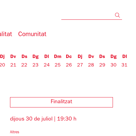
Cerc
litat
Comunitat
Dj
Dv
Ds
Dg
Dl
Dm
Dc
Dj
Dv
Ds
Dg
Dl
20
21
22
23
24
25
26
27
28
29
30
31
Finalitzat
dijous 30 de juliol
|
19:30 h
Altres