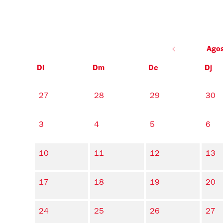
Ago
Dl
Dm
Dc
Dj
No hi ha cap activitat aquest mes
27
28
29
30
3
4
5
6
10
11
12
13
17
18
19
20
24
25
26
27