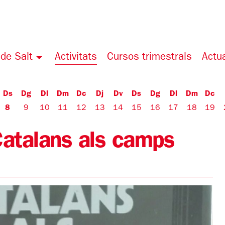
de Salt
Activitats
Cursos trimestrals
Actua
Ds
Dg
Dl
Dm
Dc
Dj
Dv
Ds
Dg
Dl
Dm
Dc
8
9
10
11
12
13
14
15
16
17
18
19
 Catalans als camps