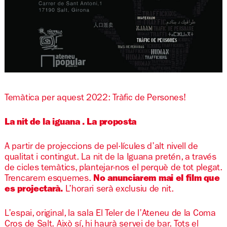
Diapositiva 1 de 1
Temàtica per aquest 2022: Tràfic de Persones!
La nit de la iguana . La proposta
A partir de projeccions de pel·lícules d’alt nivell de
qualitat i contingut. La nit de la Iguana pretén, a través
de cicles temàtics, plantejar-nos el perquè de tot plegat.
Trencarem esquemes.
No anunciarem mai el film que
es projectarà.
L’horari serà exclusiu de nit.
L’espai, original, la sala El Teler de l’Ateneu de la Coma
Cros de Salt. Això sí, hi haurà servei de bar. Tots el