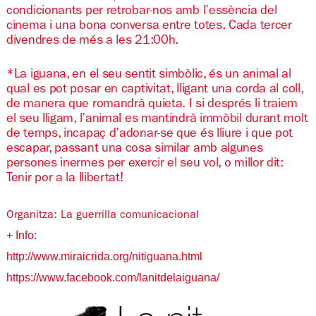
condicionants per retrobar-nos amb l’essència del
cinema i una bona conversa entre totes. Cada tercer
divendres de més a les 21:00h.
*La iguana, en el seu sentit simbòlic, és un animal al
qual es pot posar en captivitat, lligant una corda al coll,
de manera que romandrà quieta. I si després li traiem
el seu lligam, l’animal es mantindrà immòbil durant molt
de temps, incapaç d’adonar-se que és lliure i que pot
escapar, passant una cosa similar amb algunes
persones inermes per exercir el seu vol, o millor dit:
Tenir por a la llibertat!
Organitza: La guerrilla comunicacional
+ Info:
http://www.miraicrida.org/
nitiguana.html
https://www.facebook.com/
lanitdelaiguana/