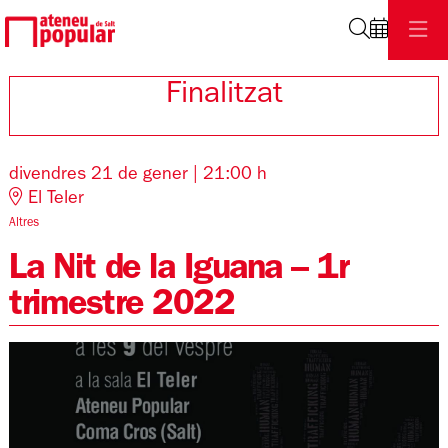
Cerca
Finalitzat
divendres 21 de gener
|
21:00 h
El Teler
Altres
La Nit de la Iguana – 1r
trimestre 2022