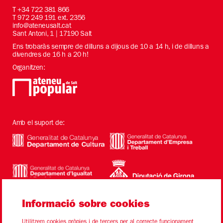
T
+34 722 381 866
T 972 249 191 ext. 2356
info@ateneusalt.cat
Sant Antoni, 1 | 17190 Salt
Ens trobaràs sempre de dilluns a dijous de 10 a 14 h, i de dilluns a
divendres de 16 h a 20 h!
Organitzen:
Amb el suport de:
Informació sobre cookies
Utilitzem cookies pròpies i de tercers per al correcte funcionament