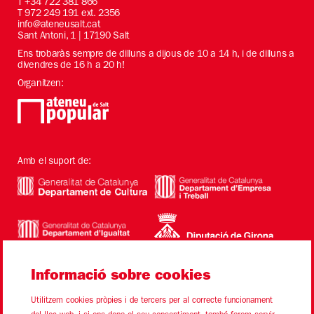
T
+34 722 381 866
T 972 249 191 ext. 2356
info@ateneusalt.cat
Sant Antoni, 1 | 17190 Salt
Ens trobaràs sempre de dilluns a dijous de 10 a 14 h, i de dilluns a
divendres de 16 h a 20 h!
Organitzen:
Amb el suport de:
Informació sobre cookies
Utilitzem cookies pròpies i de tercers per al correcte funcionament