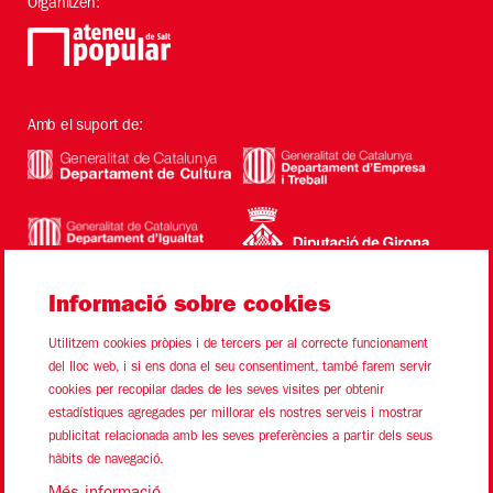
Organitzen:
Amb el suport de:
Informació sobre cookies
Utilitzem cookies pròpies i de tercers per al correcte funcionament
del lloc web, i si ens dona el seu consentiment, també farem servir
cookies per recopilar dades de les seves visites per obtenir
estadístiques agregades per millorar els nostres serveis i mostrar
Sitemap
Avís Legal
Ús de Cookies
Contacte
publicitat relacionada amb les seves preferències a partir dels seus
hàbits de navegació.
Link a instagram
Link a youtube
Link a twitter
Link a facebook