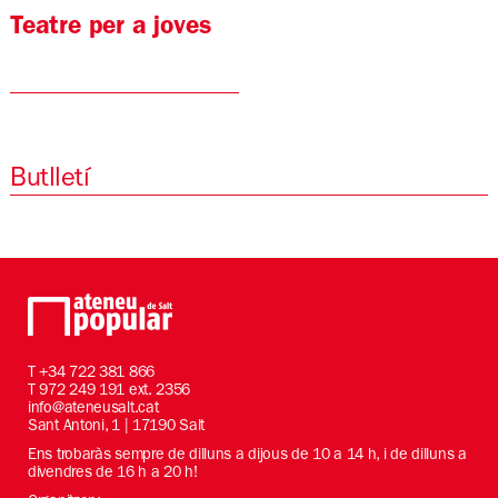
Teatre per a joves
Butlletí
T
+34 722 381 866
T 972 249 191 ext. 2356
info@ateneusalt.cat
Sant Antoni, 1 | 17190 Salt
Ens trobaràs sempre de dilluns a dijous de 10 a 14 h, i de dilluns a
divendres de 16 h a 20 h!