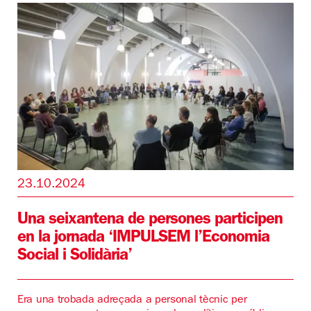
23.10.2024
Una seixantena de persones participen
en la jornada ‘IMPULSEM l’Economia
Social i Solidària’
Era una trobada adreçada a personal tècnic per