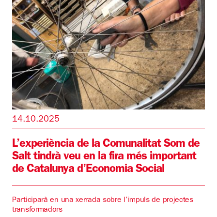
14.10.2025
L’experiència de la Comunalitat Som de
Salt tindrà veu en la fira més important
de Catalunya d’Economia Social
Participarà en una xerrada sobre l’impuls de projectes
transformadors