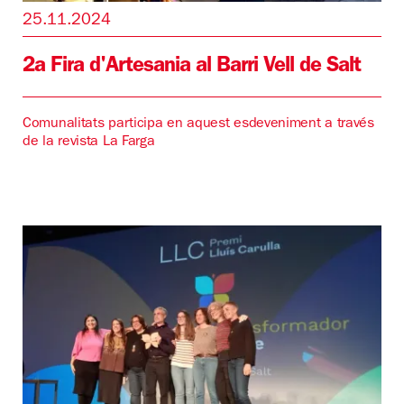
25.11.2024
2a Fira d'Artesania al Barri Vell de Salt
Comunalitats participa en aquest esdeveniment a través
de la revista La Farga