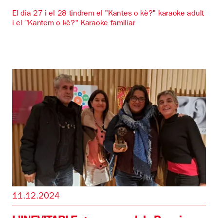
El dia 27 i el 28 tindrem el "Kantes o kè?" karaoke adult
i el "Kantem o kè?" Karaoke familiar
11.12.2024