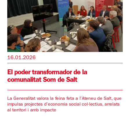
16.01.2026
El poder transformador de la
comunalitat Som de Salt
La Generalitat valora la feina feta a l’Ateneu de Salt, que
impulsa projectes d’economia social col·lectius, arrelats
al territori i amb impacte