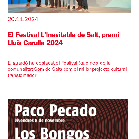
20.11.2024
El Festival L'Inevitable de Salt, premi
Lluís Carulla 2024
El guardó ha destacat el Festival (que neix de la
comunalitat Som de Salt) com el millor projecte cultural
transfomador