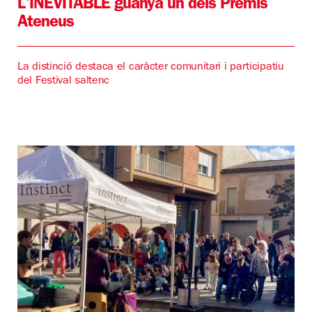
L'INEVITABLE guanya un dels Premis
Ateneus
La distinció destaca el caràcter comunitari i participatiu
del Festival saltenc