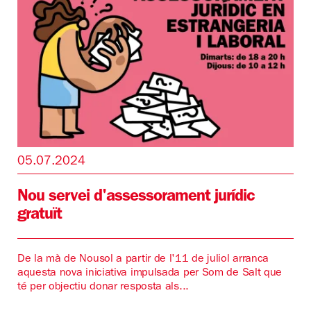
05.07.2024
Nou servei d'assessorament jurídic
gratuït
De la mà de Nousol a partir de l'11 de juliol arranca
aquesta nova iniciativa impulsada per Som de Salt que
té per objectiu donar resposta als...