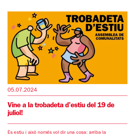
05.07.2024
Vine a la trobadeta d'estiu del 19 de
juliol!
És estiu i això només vol dir una cosa: arriba la