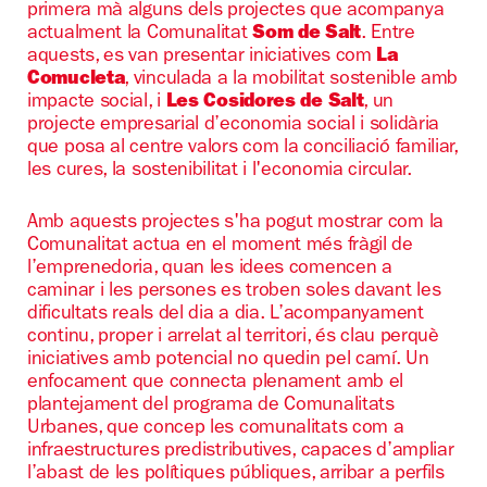
primera mà alguns dels projectes que acompanya
actualment la Comunalitat
Som de Salt
. Entre
aquests, es van presentar iniciatives com
La
Comucleta
, vinculada a la mobilitat sostenible amb
impacte social, i
Les Cosidores de Salt
, un
projecte empresarial d’economia social i solidària
que posa al centre valors com la conciliació familiar,
les cures, la sostenibilitat i l'economia circular.
Amb aquests projectes s'ha pogut mostrar com la
Comunalitat actua en el moment més fràgil de
l’emprenedoria, quan les idees comencen a
caminar i les persones es troben soles davant les
dificultats reals del dia a dia. L’acompanyament
continu, proper i arrelat al territori, és clau perquè
iniciatives amb potencial no quedin pel camí. Un
enfocament que connecta plenament amb el
plantejament del programa de Comunalitats
Urbanes, que concep les comunalitats com a
infraestructures predistributives, capaces d’ampliar
l’abast de les polítiques públiques, arribar a perfils