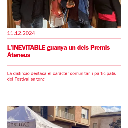
11.12.2024
L'INEVITABLE guanya un dels Premis
Ateneus
La distinció destaca el caràcter comunitari i participatiu
del Festival saltenc