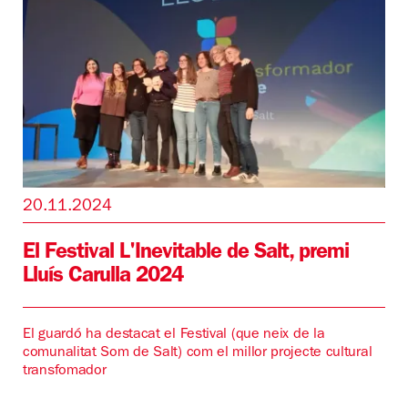
20.11.2024
El Festival L'Inevitable de Salt, premi
Lluís Carulla 2024
El guardó ha destacat el Festival (que neix de la
comunalitat Som de Salt) com el millor projecte cultural
transfomador