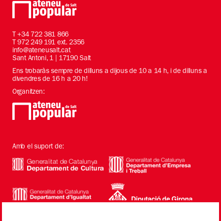
T
+34 722 381 866
T 972 249 191 ext. 2356
info@ateneusalt.cat
Sant Antoni, 1 | 17190 Salt
Ens trobaràs sempre de dilluns a dijous de 10 a 14 h, i de dilluns a
divendres de 16 h a 20 h!
Organitzen:
Amb el suport de: