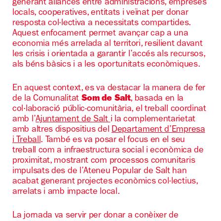
generant aliances entre administracions, empreses
locals, cooperatives, entitats i veïnat per donar
resposta col·lectiva a necessitats compartides.
Aquest enfocament permet avançar cap a una
economia més arrelada al territori, resilient davant
les crisis i orientada a garantir l’accés als recursos,
als béns bàsics i a les oportunitats econòmiques.
En aquest context, es va destacar la manera de fer
de la Comunalitat
Som de Salt
, basada en la
col·laboració públic-comunitària, el treball coordinat
amb l’
Ajuntament de Salt
i la complementarietat
amb altres dispositius del
Departament d’Empresa
i Treball
. També es va posar el focus en el seu
treball com a infraestructura social i econòmica de
proximitat, mostrant com processos comunitaris
impulsats des de l’Ateneu Popular de Salt han
acabat generant projectes econòmics col·lectius,
arrelats i amb impacte local.
La jornada va servir per donar a conèixer de