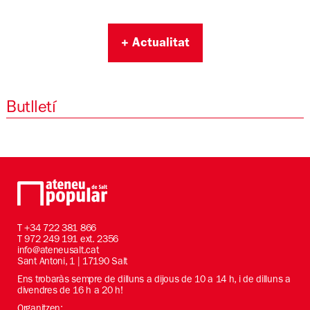
+ Actualitat
Butlletí
T
+34 722 381 866
T 972 249 191 ext. 2356
info@ateneusalt.cat
Sant Antoni, 1 | 17190 Salt
Ens trobaràs sempre de dilluns a dijous de 10 a 14 h, i de dilluns a
divendres de 16 h a 20 h!
Organitzen: