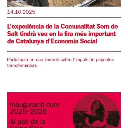
14.10.2025
L’experiència de la Comunalitat Som de
Salt tindrà veu en la fira més important
de Catalunya d’Economia Social
Participarà en una xerrada sobre l’impuls de projectes
transformadors