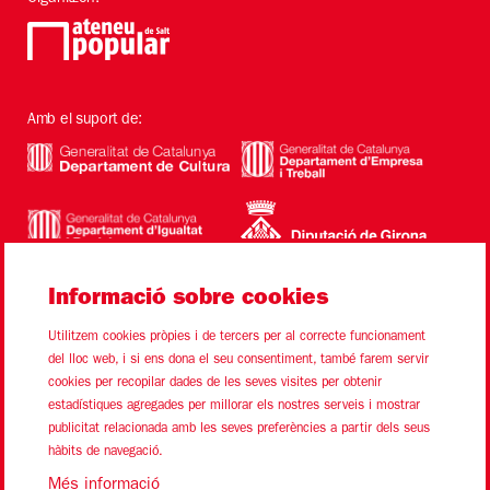
Amb el suport de:
Informació sobre cookies
Utilitzem cookies pròpies i de tercers per al correcte funcionament
del lloc web, i si ens dona el seu consentiment, també farem servir
cookies per recopilar dades de les seves visites per obtenir
estadístiques agregades per millorar els nostres serveis i mostrar
Sitemap
Avís Legal
Ús de Cookies
Contacte
publicitat relacionada amb les seves preferències a partir dels seus
hàbits de navegació.
Link a instagram
Link a youtube
Link a twitter
Link a facebook
Més informació