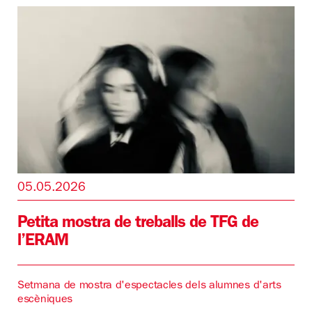
05.05.2026
Petita mostra de treballs de TFG de
l’ERAM
Setmana de mostra d'espectacles dels alumnes d'arts
escèniques