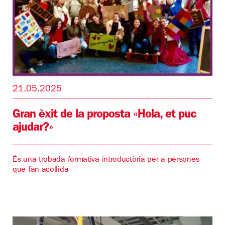
21.05.2025
Gran èxit de la proposta «Hola, et puc
ajudar?»
És una trobada formativa introductòria per a persones
que fan acollida