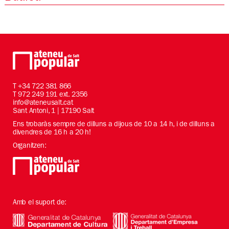
T
+34 722 381 866
T 972 249 191 ext. 2356
info@ateneusalt.cat
Sant Antoni, 1 | 17190 Salt
Ens trobaràs sempre de dilluns a dijous de 10 a 14 h, i de dilluns a
divendres de 16 h a 20 h!
Organitzen:
Amb el suport de: