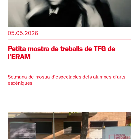
05.05.2026
Petita mostra de treballs de TFG de
l’ERAM
Setmana de mostra d'espectacles dels alumnes d'arts
escèniques