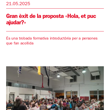
21.05.2025
Gran èxit de la proposta «Hola, et puc
ajudar?»
És una trobada formativa introductòria per a persones
que fan acollida