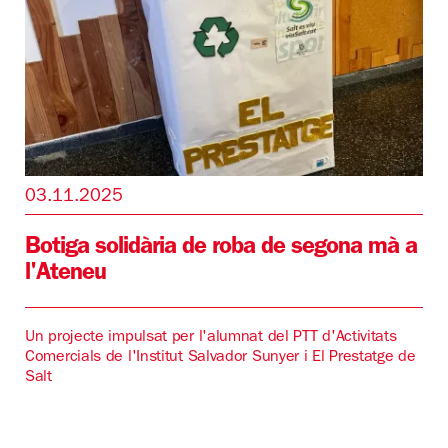
03.11.2025
Botiga solidària de roba de segona mà a
l'Ateneu
Un projecte impulsat per l'alumnat del PTT d'Activitats
Comercials de l'Institut Salvador Sunyer i El Prestatge de
Salt