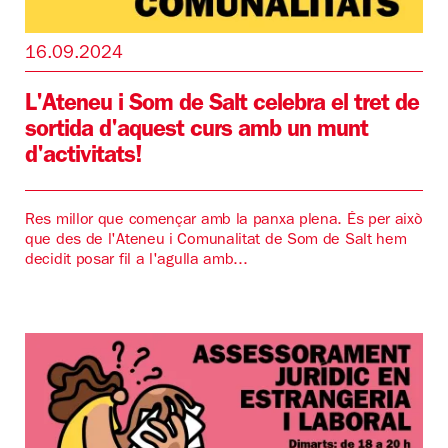
16.09.2024
L'Ateneu i Som de Salt celebra el tret de
sortida d'aquest curs amb un munt
d'activitats!
Res millor que començar amb la panxa plena. És per això
que des de l'Ateneu i Comunalitat de Som de Salt hem
decidit posar fil a l'agulla amb...