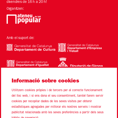
divendres de 16 h a 20 h!
Organitzen:
Amb el suport de:
Informació sobre cookies
Utilitzem cookies pròpies i de tercers per al correcte funcionament
del lloc web, i si ens dona el seu consentiment, també farem servir
cookies per recopilar dades de les seves visites per obtenir
estadístiques agregades per millorar els nostres serveis i mostrar
Sitemap
Avís Legal
Ús de Cookies
Contacte
publicitat relacionada amb les seves preferències a partir dels seus