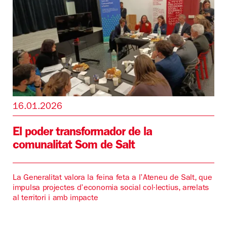
16.01.2026
El poder transformador de la
comunalitat Som de Salt
La Generalitat valora la feina feta a l’Ateneu de Salt, que
impulsa projectes d’economia social col·lectius, arrelats
al territori i amb impacte