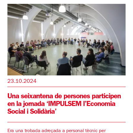
23.10.2024
Una seixantena de persones participen
en la jornada ‘IMPULSEM l’Economia
Social i Solidària’
Era una trobada adreçada a personal tècnic per