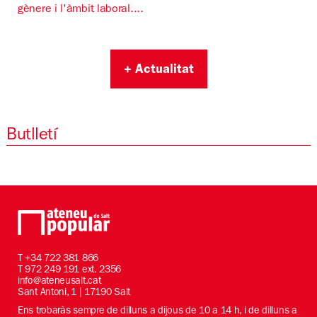
gènere i l'àmbit laboral....
+ Actualitat
Butlletí
T
+34 722 381 866
T 972 249 191 ext. 2356
info@ateneusalt.cat
Sant Antoni, 1 | 17190 Salt
Ens trobaràs sempre de dilluns a dijous de 10 a 14 h, i de dilluns a