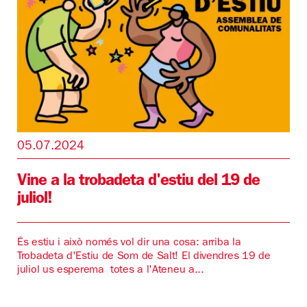
05.07.2024
Vine a la trobadeta d'estiu del 19 de
juliol!
És estiu i això només vol dir una cosa: arriba la
Trobadeta d'Estiu de Som de Salt! El divendres 19 de
juliol us esperema totes a l'Ateneu a...