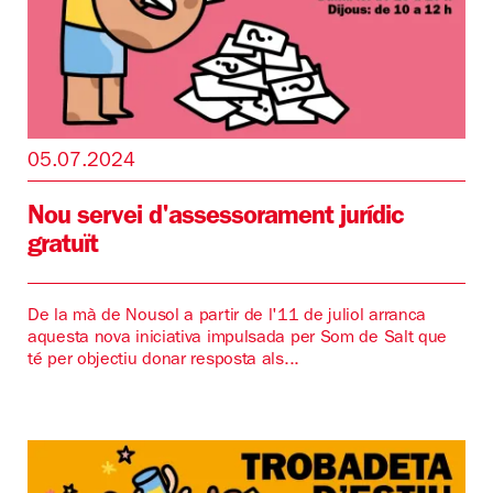
05.07.2024
Nou servei d'assessorament jurídic
gratuït
De la mà de Nousol a partir de l'11 de juliol arranca
aquesta nova iniciativa impulsada per Som de Salt que
té per objectiu donar resposta als...