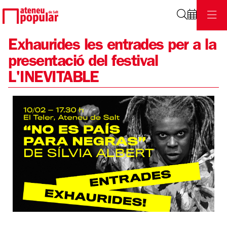
Cerca
Exhaurides les entrades per a la
presentació del festival
L'INEVITABLE
Diapositiva 1 de 1