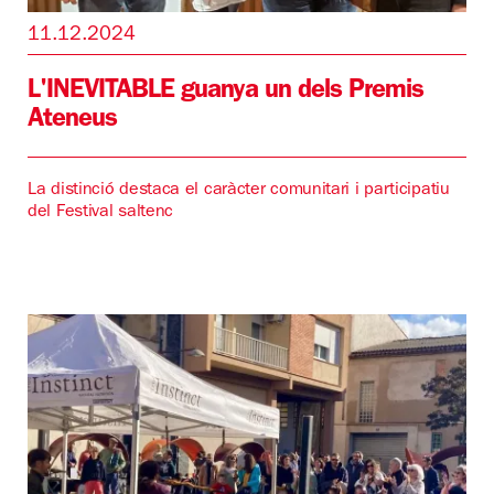
11.12.2024
L'INEVITABLE guanya un dels Premis
Ateneus
La distinció destaca el caràcter comunitari i participatiu
del Festival saltenc