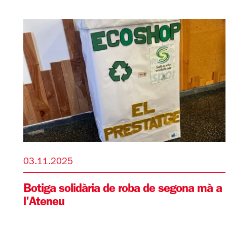
03.11.2025
Botiga solidària de roba de segona mà a
l'Ateneu