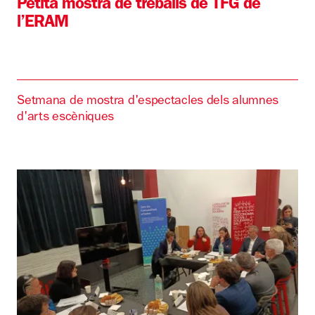
Petita mostra de treballs de TFG de
l’ERAM
Setmana de mostra d'espectacles dels alumnes
d'arts escèniques