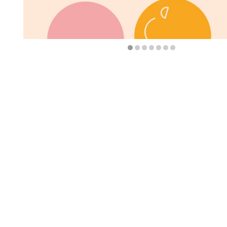
Diapositiva 1 de 7: 7è aniversari sopar per cantar