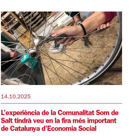
14.10.2025
L’experiència de la Comunalitat Som de
Salt tindrà veu en la fira més important
de Catalunya d’Economia Social