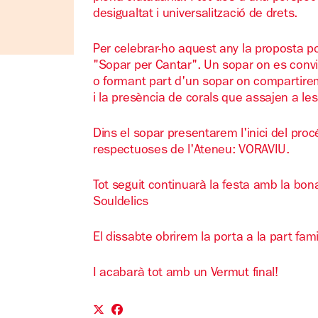
desigualtat i universalització de drets.
Per celebrar-ho aquest any la proposta po
"Sopar per Cantar". Un sopar on es convi
o formant part d'un sopar on compartire
i la presència de corals que assajen a les 
Dins el sopar presentarem l'inici del proc
respectuoses de l'Ateneu: VORAVIU.
Tot seguit continuarà la festa amb la bo
Souldelics
El dissabte obrirem la porta a la part fam
I acabarà tot amb un Vermut final!