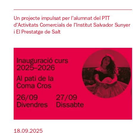
Un projecte impulsat per l'alumnat del PTT
d'Activitats Comercials de l'Institut Salvador Sunyer
i El Prestatge de Salt
18.09.2025