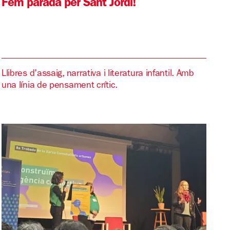
Fem parada per Sant Jordi!
Llibres d'assaig, narrativa i literatura infantil. Amb
una línia de pensament crític.