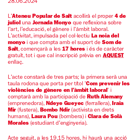
28.06.2024
L'
Ateneu Popular de Salt
acollirà el proper
4 de
juliol
una
Jornada Monyo
que reflexiona sobre
l'art, l'educació, el gènere i l'àmbit laboral.
L'activitat, impulsada pel col·lectiu
La noia del
monyo
i que compta amb el suport de
Som de
Salt
, començarà a les
17 hores
i és de caràcter
gratuït, tot i que cal inscripció prèvia en
AQUEST
enllaç.
L'acte constarà de tres parts; la primera serà una
taula rodona que porta per títol '
Com prevenir les
violències de gènere en l'àmbit laboral
' i
comptarà amb la participació de
Ruth Alemany
(emprenedora),
Ndeye Gueyec
(ferrallera),
Iraia
Mir
(fustera),
Bombo Ndir
(activista en drets
humans),
Laura Pou
(bombera) i
Clara de Solà
Morales
(estudiant d'enginyeria).
Acte seguit, a les 19.15 hores, hi haurà una acció