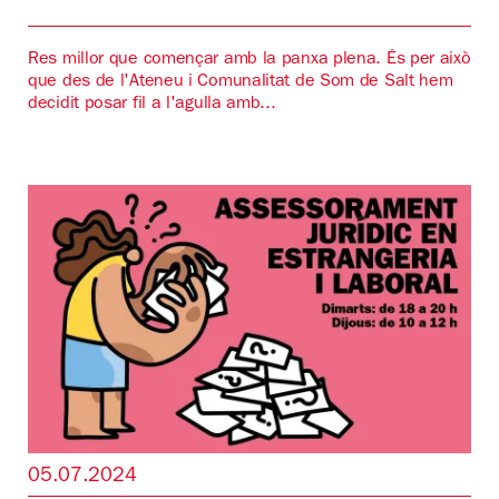
Res millor que començar amb la panxa plena. És per això
que des de l'Ateneu i Comunalitat de Som de Salt hem
decidit posar fil a l'agulla amb...
05.07.2024