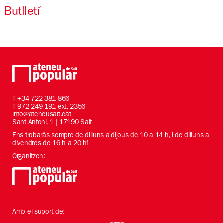
Butlletí
T
+34 722 381 866
T 972 249 191 ext. 2356
info@ateneusalt.cat
Sant Antoni, 1 | 17190 Salt
Ens trobaràs sempre de dilluns a dijous de 10 a 14 h, i de dilluns a
divendres de 16 h a 20 h!
Organitzen:
Amb el suport de: