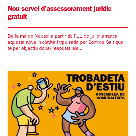
Nou servei d'assessorament jurídic
gratuït
De la mà de Nousol a partir de l'11 de juliol arranca
aquesta nova iniciativa impulsada per Som de Salt que
té per objectiu donar resposta als...