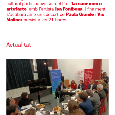
cultural participativa sota el títol '
La suor com a
artefacte
' amb l'artista
Isa
Fontbona
. I finalment
s'acabarà amb un concert de
Paula Grande
i
Vic
Moliner
previst a les 21 hores.
Actualitat