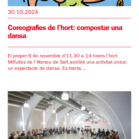
30.10.2024
Coreografies de l'hort: compostar una
dansa
El proper 9 de novembre d'11.30 a 14 hores l'hort
Milfulles de l'Ateneu de Salt acollirà una activitat única:
un espectacle de dansa. Es tracta...