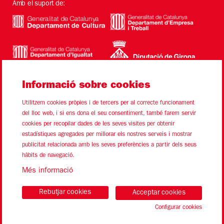
Amb el suport de:
Informació sobre cookies
Utilitzem cookies pròpies i de tercers per al correcte funcionament
del lloc web, i si ens dona el seu consentiment, també farem servir
cookies per recopilar dades de les seves visites per obtenir
estadístiques agregades per millorar els nostres serveis i mostrar
Sitemap
Avís Legal
Ús de Cookies
Contacte
publicitat relacionada amb les seves preferències a partir dels seus
hàbits de navegació.
Link a instagram
Link a youtube
Link a twitter
Link a facebook
Més informació
Rebutjar cookies
Acceptar cookies
Configurar cookies