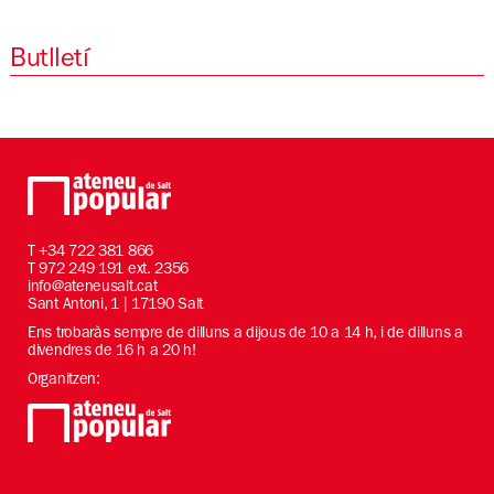
Butlletí
T
+34 722 381 866
T 972 249 191 ext. 2356
info@ateneusalt.cat
Sant Antoni, 1 | 17190 Salt
Ens trobaràs sempre de dilluns a dijous de 10 a 14 h, i de dilluns a
divendres de 16 h a 20 h!
Organitzen: