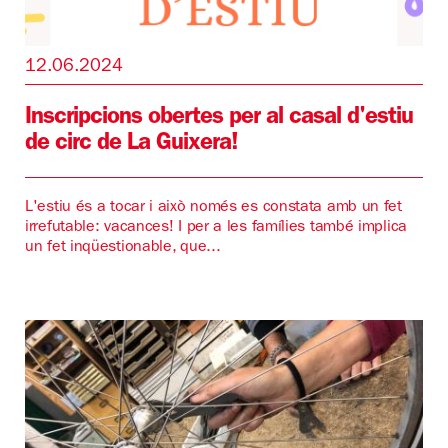
12.06.2024
Inscripcions obertes per al casal d'estiu
de circ de La Guixera!
L'estiu és a tocar i això només es constata amb un fet
irrefutable: vacances! I per a les famílies també implica
un fet inqüestionable, que...