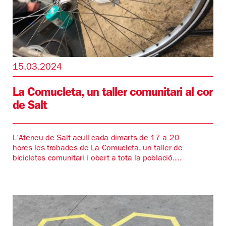
15.03.2024
La Comucleta, un taller comunitari al cor
de Salt
L'Ateneu de Salt acull cada dimarts de 17 a 20
hores les trobades de La Comucleta, un taller de
bicicletes comunitari i obert a tota la població....