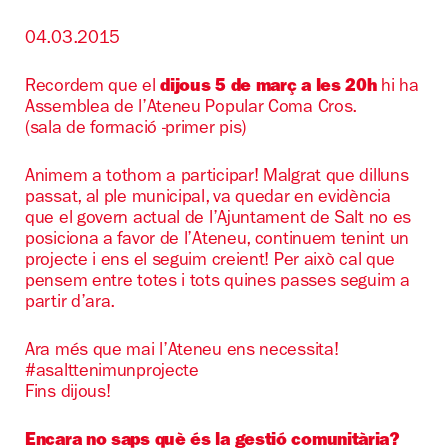
04.03.2015
Recordem que el
dijous 5 de març a les 20h
hi ha
Assemblea de l’Ateneu Popular Coma Cros.
(sala de formació -primer pis)
Animem a tothom a participar! Malgrat que dilluns
passat, al ple municipal, va quedar en evidència
que el govern actual de l’Ajuntament de Salt no es
posiciona a favor de l’Ateneu, continuem tenint un
projecte i ens el seguim creient! Per això cal que
pensem entre totes i tots quines passes seguim a
partir d’ara.
Ara més que mai l’Ateneu ens necessita!
#asalttenimunprojecte
Fins dijous!
Encara no saps què és la gestió comunitària?