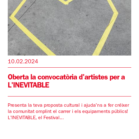
10.02.2024
Oberta la convocatòria d'artistes per a
L'INEVITABLE
Presenta la teva proposta cultural i ajuda'ns a fer créixer
la comunitat omplint el carrer i els equipaments públics!
L'INEVITABLE, el Festival...