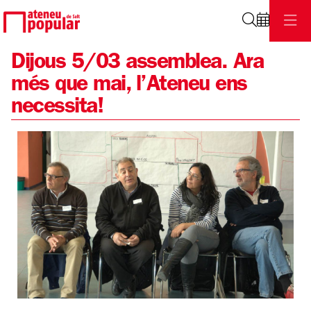
Cerca
Dijous 5/03 assemblea. Ara
més que mai, l’Ateneu ens
necessita!
Diapositiva 1 de 1