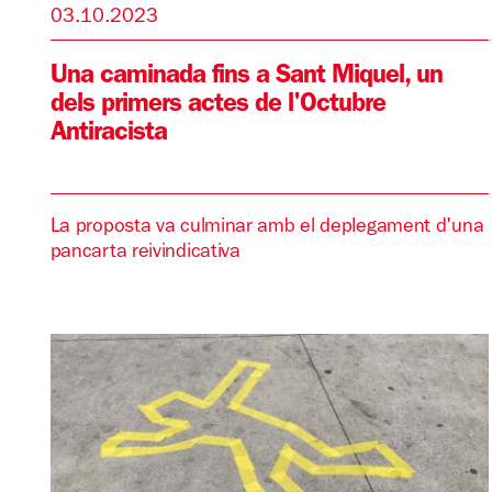
03.10.2023
Una caminada fins a Sant Miquel, un
dels primers actes de l'Octubre
Antiracista
La proposta va culminar amb el deplegament d'una
pancarta reivindicativa