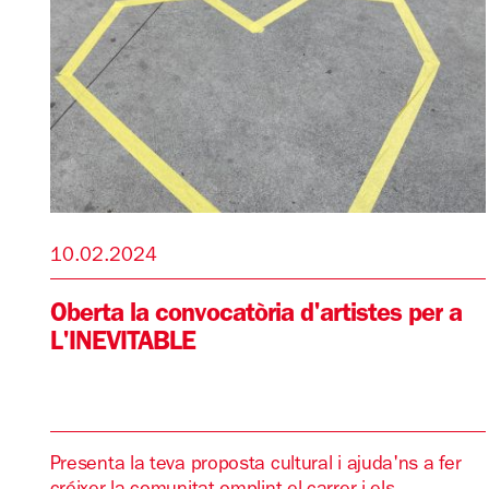
10.02.2024
Oberta la convocatòria d'artistes per a
L'INEVITABLE
Presenta la teva proposta cultural i ajuda'ns a fer