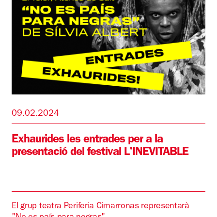
09.02.2024
Exhaurides les entrades per a la
presentació del festival L'INEVITABLE
El grup teatra Periferia Cimarronas representarà