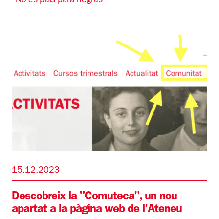
"No es país para negras"
15.12.2023
Descobreix la "Comuteca", un nou
apartat a la pàgina web de l'Ateneu