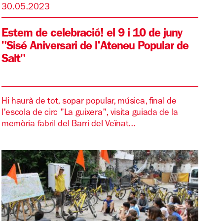
30.05.2023
Estem de celebració! el 9 i 10 de juny
"Sisé Aniversari de l'Ateneu Popular de
Salt"
Hi haurà de tot, sopar popular, música, final de
l'escola de circ "La guixera", visita guiada de la
memòria fabril del Barri del Veïnat...