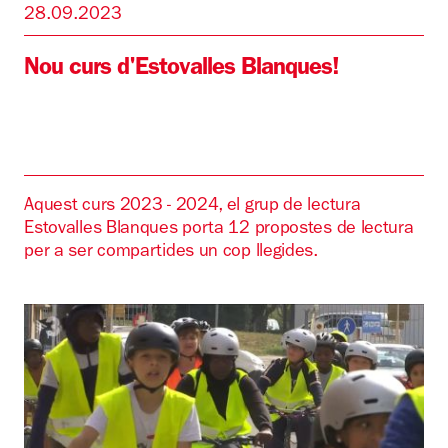
28.09.2023
Nou curs d'Estovalles Blanques!
Aquest curs 2023 - 2024, el grup de lectura
Estovalles Blanques porta 12 propostes de lectura
per a ser compartides un cop llegides.