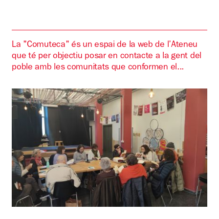
La "Comuteca" és un espai de la web de l’Ateneu
que té per objectiu posar en contacte a la gent del
poble amb les comunitats que conformen el...