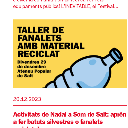
créixer la comunitat omplint el carrer i els
equipaments públics! L'INEVITABLE, el Festival...
20.12.2023
Activitats de Nadal a Som de Salt: aprèn
a fer batuts silvestres o fanalets