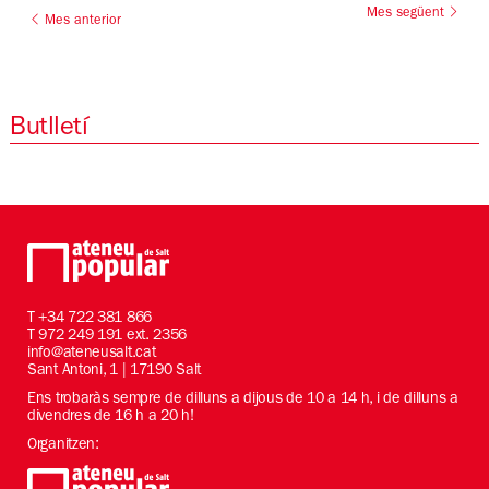
Mes següent
Mes anterior
Butlletí
T
+34 722 381 866
T 972 249 191 ext. 2356
info@ateneusalt.cat
Sant Antoni, 1 | 17190 Salt
Ens trobaràs sempre de dilluns a dijous de 10 a 14 h, i de dilluns a
divendres de 16 h a 20 h!
Organitzen: