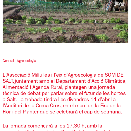
Diapositiva 1 de 1
General
Agroecologia
L'Associació Milfulles i l’eix d’Agroecologia de SOM DE
SALT, juntament amb el Departament d’Acció Climàtica,
Alimentació i Agenda Rural, plantegen una jornada
tècnica de debat per parlar sobre el futur de les hortes
a Salt. La trobada tindrà lloc divendres 14 d'abril a
l'Auditori de la Coma Cros, en el marc de la Fira de la
Flor i del Planter que se celebrarà el cap de setmana.
La jornada començarà a les 17.30 h, amb la