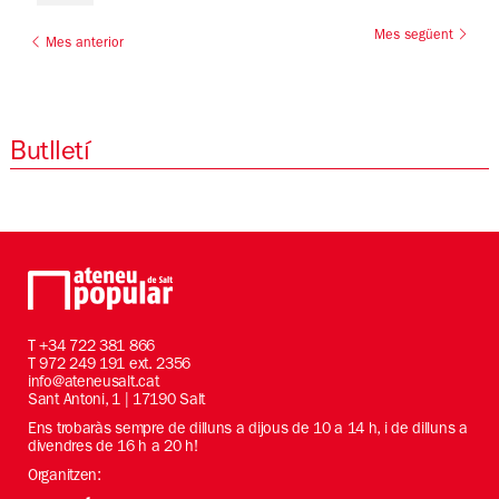
Mes següent
Mes anterior
Butlletí
T
+34 722 381 866
T 972 249 191 ext. 2356
info@ateneusalt.cat
Sant Antoni, 1 | 17190 Salt
Ens trobaràs sempre de dilluns a dijous de 10 a 14 h, i de dilluns a
divendres de 16 h a 20 h!
Organitzen: