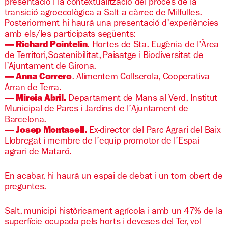
presentació i la contextualització del procés de la
transició agroecològica a Salt a càrrec de Milfulles.
Posteriorment hi haurà una presentació d'experiències
amb els/les participats següents:
— Richard Pointelin
. Hortes de Sta. Eugènia de l’Àrea
de Territori,Sostenibilitat, Paisatge i Biodiversitat de
l’Ajuntament de Girona.
— Anna Correro
. Alimentem Collserola, Cooperativa
Arran de Terra.
— Mireia Abril.
Departament de Mans al Verd, Institut
Municipal de Parcs i Jardins de l’Ajuntament de
Barcelona.
— Josep Montasell.
Ex-director del Parc Agrari del Baix
Llobregat i membre de l’equip promotor de l’Espai
agrari de Mataró.
En acabar, hi haurà un espai de debat i un torn obert de
preguntes.
Salt, municipi històricament agrícola i amb un 47% de la
superfície ocupada pels horts i deveses del Ter, vol