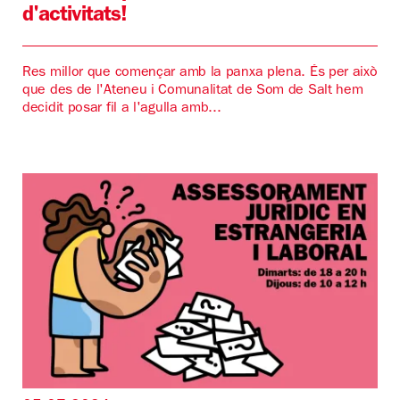
d'activitats!
Res millor que començar amb la panxa plena. És per això
que des de l'Ateneu i Comunalitat de Som de Salt hem
decidit posar fil a l'agulla amb...