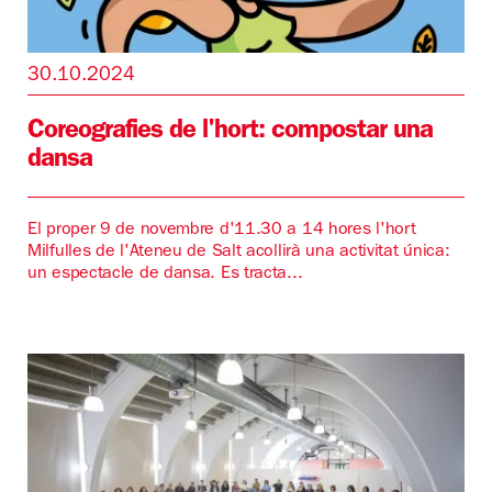
30.10.2024
Coreografies de l'hort: compostar una
dansa
El proper 9 de novembre d'11.30 a 14 hores l'hort
Milfulles de l'Ateneu de Salt acollirà una activitat única:
un espectacle de dansa. Es tracta...