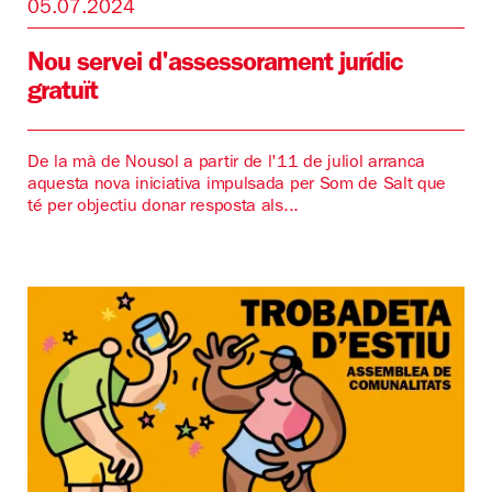
05.07.2024
Nou servei d'assessorament jurídic
gratuït
De la mà de Nousol a partir de l'11 de juliol arranca
aquesta nova iniciativa impulsada per Som de Salt que
té per objectiu donar resposta als...