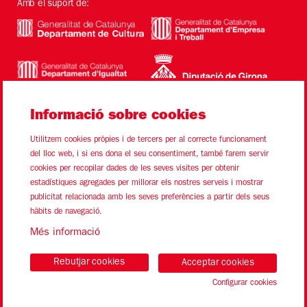
Amb el suport de:
Informació sobre cookies
Utilitzem cookies pròpies i de tercers per al correcte funcionament
del lloc web, i si ens dona el seu consentiment, també farem servir
cookies per recopilar dades de les seves visites per obtenir
estadístiques agregades per millorar els nostres serveis i mostrar
Sitemap
Avís Legal
Ús de Cookies
Contacte
publicitat relacionada amb les seves preferències a partir dels seus
hàbits de navegació.
Link a instagram
Link a youtube
Link a twitter
Link a facebook
Més informació
Rebutjar cookies
Acceptar cookies
Configurar cookies