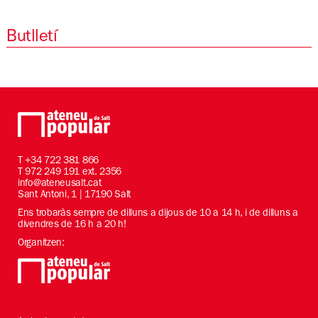
Butlletí
T
+34 722 381 866
T 972 249 191 ext. 2356
info@ateneusalt.cat
Sant Antoni, 1 | 17190 Salt
Ens trobaràs sempre de dilluns a dijous de 10 a 14 h, i de dilluns a
divendres de 16 h a 20 h!
Organitzen: