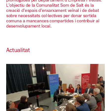
promogudes pel Departament d'Empresa i Treball.
L'objectiu de la Comunalitat Som de Salt és la
creació d'espais d'enxarxament veïnal i de debat
sobre necessitats col·lectives per donar sortida
comuna a mancances compartides i contribuir al
desenvolupament local.
Actualitat